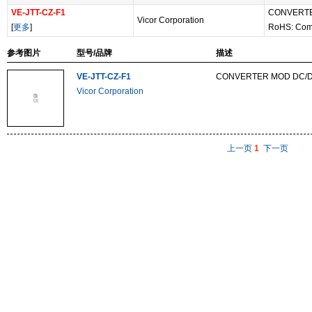
VE-JTT-CZ-F1
CONVERTE
Vicor Corporation
[
更多
]
RoHS: Com
参考图片
型号/品牌
描述
VE-JTT-CZ-F1
CONVERTER MOD DC/D
Vicor Corporation
上一页
1
下一页