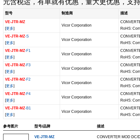
元含税运，有单就有优惠，量大更优惠，支
型号
制造商
描述
VE-JTR-MZ
CONVERTE
Vicor Corporation
[
更多
]
RoHS: Com
VE-JTR-MZ
-S
CONVERTE
Vicor Corporation
[
更多
]
RoHS: Com
VE-JTR-MZ
-F1
CONVERTE
Vicor Corporation
[
更多
]
RoHS: Com
VE-JTR-MZ
-F3
CONVERTE
Vicor Corporation
[
更多
]
RoHS: Com
VE-JTR-MZ
-F2
CONVERTE
Vicor Corporation
[
更多
]
RoHS: Com
VE-JTR-MZ
-F4
CONVERTE
Vicor Corporation
[
更多
]
RoHS: Com
VE-JTR-MZ
-B1
CONVERTE
Vicor Corporation
[
更多
]
RoHS: Com
参考图片
型号/品牌
描述
VE-JTR-MZ
CONVERTER MOD DC/D