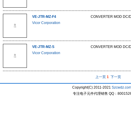
VE-JTR-MZ-F4
CONVERTER MOD DC/D
Vicor Corporation
VE-JTR-MZ-S
CONVERTER MOD DC/D
Vicor Corporation
上一页
1
下一页
Copyright(C) 2011-2021
Szcwdz.co
专注电子元件代理销售 QQ：800152