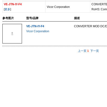
VE-JTN-IY-F4
CONVERTE
Vicor Corporation
[
更多
]
RoHS: Com
参考图片
型号/品牌
描述
VE-JTN-IY-F4
CONVERTER MOD DC/D
Vicor Corporation
上一页
1
下一页