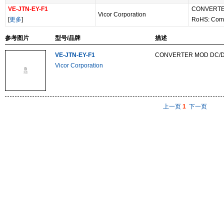
VE-JTN-EY-F1
CONVERTE
Vicor Corporation
[
更多
]
RoHS: Com
参考图片
型号/品牌
描述
VE-JTN-EY-F1
CONVERTER MOD DC/D
Vicor Corporation
上一页
1
下一页