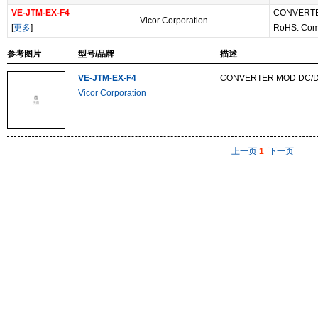
VE-JTM-EX-F4
CONVERTE
Vicor Corporation
[
更多
]
RoHS: Com
参考图片
型号/品牌
描述
VE-JTM-EX-F4
CONVERTER MOD DC/D
Vicor Corporation
上一页
1
下一页