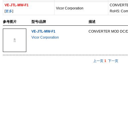
VE-JTL-MW-F1
CONVERTE
Vicor Corporation
[
更多
]
RoHS: Com
参考图片
型号/品牌
描述
VE-JTL-MW-F1
CONVERTER MOD DC/D
Vicor Corporation
上一页
1
下一页