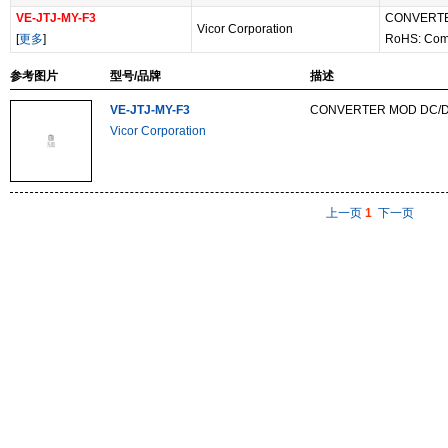
VE-JTJ-MY-F3
CONVERTE
Vicor Corporation
[
更多
]
RoHS: Com
参考图片
型号/品牌
描述
VE-JTJ-MY-F3
CONVERTER MOD DC/D
Vicor Corporation
上一页
1
下一页