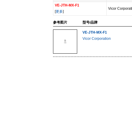
VE-JTH-MX-F1
Vicor Corporat
[
更多
]
参考图片
型号/品牌
VE-JTH-MX-F1
Vicor Corporation