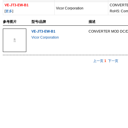
VE-JT3-EW-B1
CONVERTE
Vicor Corporation
[
更多
]
RoHS: Com
参考图片
型号/品牌
描述
VE-JT3-EW-B1
CONVERTER MOD DC/D
Vicor Corporation
上一页
1
下一页