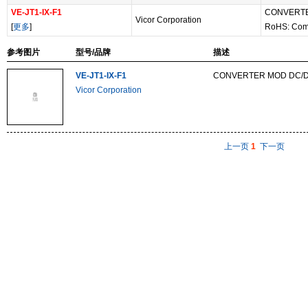
VE-JT1-IX-F1
CONVERTE
Vicor Corporation
[
更多
]
RoHS: Com
参考图片
型号/品牌
描述
VE-JT1-IX-F1
CONVERTER MOD DC/D
Vicor Corporation
上一页
1
下一页