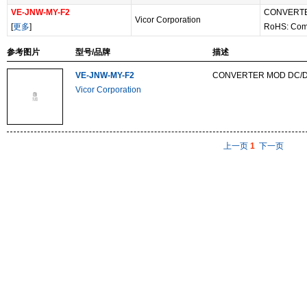
VE-JNW-MY-F2
CONVERTE
Vicor Corporation
[
更多
]
RoHS: Com
参考图片
型号/品牌
描述
VE-JNW-MY-F2
CONVERTER MOD DC/D
Vicor Corporation
上一页
1
下一页