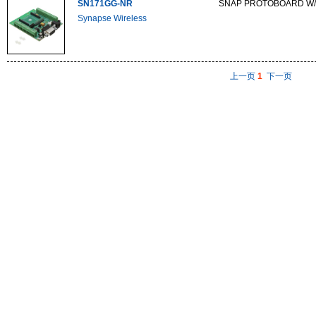
SN171GG-NR
SNAP PROTOBOARD W/
Synapse Wireless
上一页
1
下一页