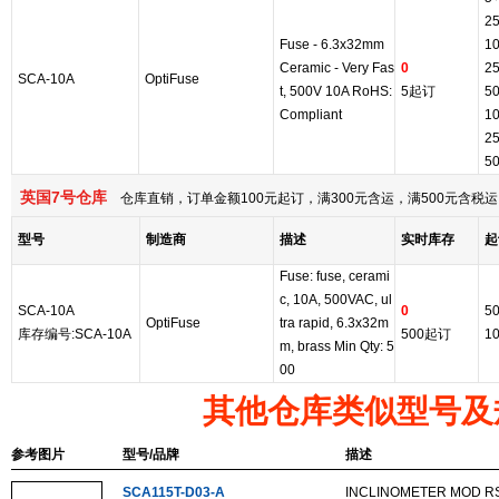
2
Fuse - 6.3x32mm
1
Ceramic - Very Fas
0
2
SCA-10A
OptiFuse
t, 500V 10A RoHS:
5起订
5
Compliant
1
2
5
英国7号仓库
仓库直销，订单金额100元起订，满300元含运，满500元含
型号
制造商
描述
实时库存
起
Fuse: fuse, cerami
c, 10A, 500VAC, ul
SCA-10A
0
5
OptiFuse
tra rapid, 6.3x32m
库存编号:SCA-10A
500起订
1
m, brass Min Qty: 5
00
其他仓库类似型号及
参考图片
型号/品牌
描述
SCA115T-D03-A
INCLINOMETER MOD RS