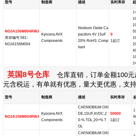
型号
制造商
描述
实时库存
1
1
1
Niobium Oxide Ca
NOJA156M004RWJ
5
Kyocera AVX
pacitors 4V 15uF
0
库存编号:581-
1
Components
20% RoHS: Comp
1起订
NOJA156M004
2
liant
4
1
2
英国8号仓库
仓库直销，订单金额100元起
元含税运，有单就有优惠，量大更优惠，支
型号
制造商
描述
实时库存
CAP,NIOBIUM OXI
1
Kyocera AVX
DE,15UF,4VDC,2
50000
NOJA156M004RWJ
6
Components
0-% TOL,20+% T
1起订
1
OL
CAP,NIOBIUM OXI