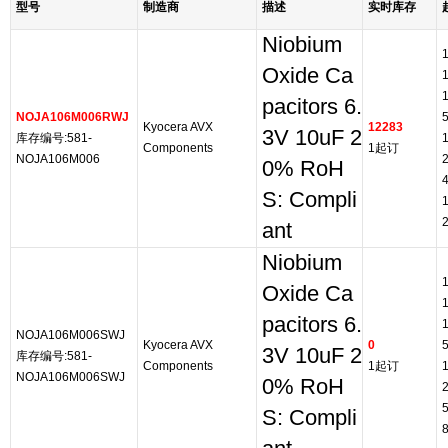
型号
制造商
描述
实时库存
Niobium
Oxide Ca
pacitors 6.
NOJA106M006RWJ
Kyocera AVX
12283
3V 10uF 2
库存编号:581-
Components
1起订
NOJA106M006
0% RoH
S: Compli
ant
Niobium
Oxide Ca
pacitors 6.
NOJA106M006SWJ
Kyocera AVX
0
3V 10uF 2
库存编号:581-
Components
1起订
NOJA106M006SWJ
0% RoH
S: Compli