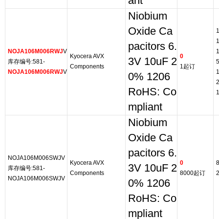
ant
Niobium
Oxide Ca
pacitors 6.
NOJA106M006RWJ
V
Kyocera AVX
0
3V 10uF 2
库存编号:581-
Components
1起订
NOJA106M006RWJ
V
0% 1206
RoHS: Co
mpliant
Niobium
Oxide Ca
pacitors 6.
NOJA106M006SWJV
Kyocera AVX
0
3V 10uF 2
库存编号:581-
Components
8000起订
NOJA106M006SWJV
0% 1206
RoHS: Co
mpliant