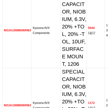
CAPACIT
OR, NIOB
IUM, 6.3V,
1
20% +TO
Kyocera AVX
5044
NOJA106M006RWJ
3
Components
L, 20% -T
1起订
4
OL, 10UF,
SURFAC
E MOUN
T, 1206
SPECIAL
CAPACIT
OR, NIOB
IUM, 6.3V,
1
20% +TO
Kyocera AVX
1172
NOJA106M006RWJ
2