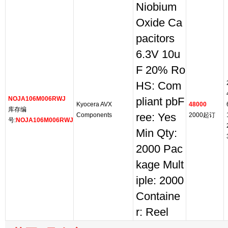
Niobium
Oxide Ca
pacitors
6.3V 10u
F 20% Ro
HS: Com
NOJA106M006RWJ
pliant pbF
Kyocera AVX
48000
库存编
Components
ree: Yes
2000起订
号:
NOJA106M006RWJ
Min Qty:
2000 Pac
kage Mult
iple: 2000
Containe
r: Reel