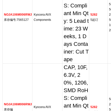
5
S: Compli
5
ant Min Qt
NOJA106M006RWJ
Kyocera AVX
5282
2
库存编号:7565127
Components
y: 5 Lead t
5起订
5
1
ime: 23 W
2
eeks, 1 D
ays Conta
iner: Cut T
ape
CAP, 10F,
6.3V, 2
0%, 1206,
SMD RoH
S: Compli
5
NOJA106M006RWJ
2
ant Min Qt
Kyocera AVX
5282
库存编
5