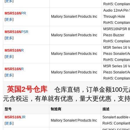
[
更多
]
RoHS: Complian
Audio 12mA Pin
MSR516N
PR
Mallory Sonalert Products Inc
Through Hole
[
更多
]
RoHS: Complian
MSR516NPSR 88 
MSR516N
PSR
Mallory Sonalert Products Inc
Piezo Buzzer
[
更多
]
RoHS: Complian
MSR Series 16 V
MSR516N
R
Mallory Sonalert Products Inc
Piezo Sonalert A
[
更多
]
RoHS: Complian
MSR Series 16 V
MSR516N
R
Mallory Sonalert Products Inc
Piezo Sonalert A
[
更多
]
RoHS: Complian
英国2号仓库
仓库直销，订单金额100元起
元含税运，有单就有优惠，量大更优惠，支
型号
制造商
描述
MSR516N
JR
Sonalert audible
Mallory Sonalert Products Inc
[
更多
]
RoHS: Compliant