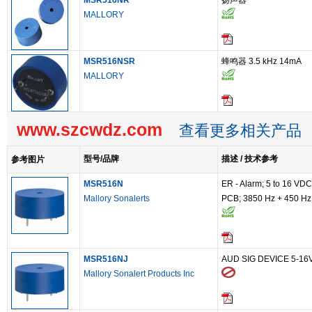
MSR516NR
扬声器
MALLORY
MSR516NSR
蜂鸣器 3.5 kHz 14mA
MALLORY
www.szcwdz.com
查看更多相关产品
型号/品牌
描述 / 技术参考
参考图片
MSR516N
ER - Alarm; 5 to 16 VDC;
Mallory Sonalerts
PCB; 3850 Hz + 450 Hz
MSR516NJ
AUD SIG DEVICE 5-1
Mallory Sonalert Products Inc