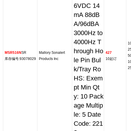
6VDC 14
mA 88dB
A/96dBA
3000Hz to
4000Hz T
1
2
hrough Ho
MSR516N
SR
Mallory Sonalert
427
5
库存编号:93078029
Products Inc
le Pin Bul
10起订
1
k/Tray Ro
2
HS: Exem
pt Min Qt
y: 10 Pack
age Multip
le: 5 Date
Code: 221