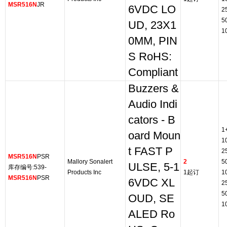
MSR516N
JR
6VDC LO
2
5
UD, 23X1
1
0MM, PIN
S RoHS:
Compliant
Buzzers &
Audio Indi
cators - B
1
oard Moun
1
t FAST P
2
MSR516N
PSR
Mallory Sonalert
2
5
ULSE, 5-1
库存编号:539-
Products Inc
1起订
1
MSR516N
PSR
6VDC XL
2
5
OUD, SE
1
ALED Ro