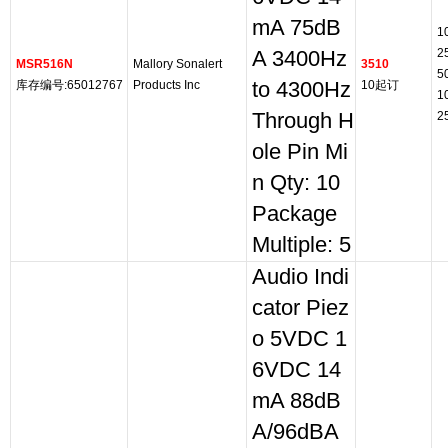
mA 75dB
1
2
A 3400Hz
MSR516N
Mallory Sonalert
3510
5
库存编号:65012767
Products Inc
to 4300Hz
10起订
1
Through H
2
ole Pin Mi
n Qty: 10
Package
Multiple: 5
Audio Indi
cator Piez
o 5VDC 1
6VDC 14
mA 88dB
A/96dBA