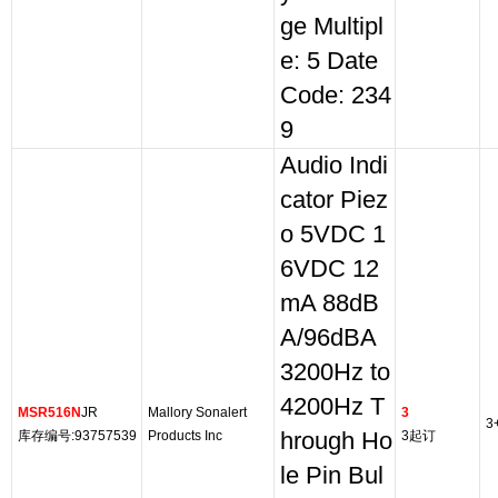
ge Multipl
e: 5 Date
Code: 234
9
Audio Indi
cator Piez
o 5VDC 1
6VDC 12
mA 88dB
A/96dBA
3200Hz to
4200Hz T
MSR516N
JR
Mallory Sonalert
3
3
库存编号:93757539
Products Inc
hrough Ho
3起订
le Pin Bul