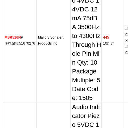
o 4VDC 1
4VDC 12
mA 75dB
A 3500Hz
1
2
to 4300Hz
MSR516N
P
Mallory Sonalert
445
5
库存编号:51670276
Products Inc
Through H
10起订
1
ole Pin Mi
2
n Qty: 10
Package
Multiple: 5
Date Cod
e: 1505
Audio Indi
cator Piez
o 5VDC 1