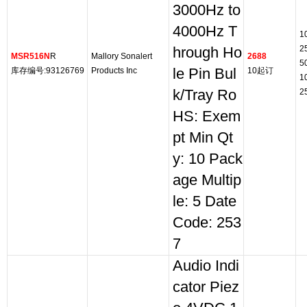
3000Hz to
4000Hz T
1
2
hrough Ho
MSR516N
R
Mallory Sonalert
2688
5
库存编号:93126769
Products Inc
le Pin Bul
10起订
1
k/Tray Ro
2
HS: Exem
pt Min Qt
y: 10 Pack
age Multip
le: 5 Date
Code: 253
7
Audio Indi
cator Piez