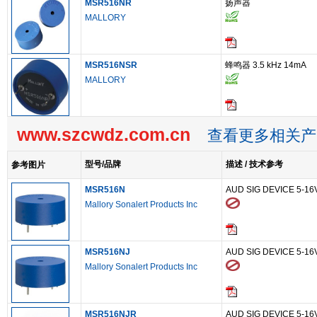
MSR516NR
扬声器
MALLORY
MSR516NSR
蜂鸣器 3.5 kHz 14mA
MALLORY
www.szcwdz.com.cn
查看更多相关产
型号/品牌
描述 / 技术参考
参考图片
MSR516N
AUD SIG DEVICE 5-1
Mallory Sonalert Products Inc
MSR516NJ
AUD SIG DEVICE 5-1
Mallory Sonalert Products Inc
MSR516NJR
AUD SIG DEVICE 5-1