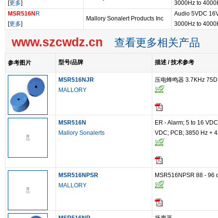
[
更多
]
3000Hz to 4000
MSR516N
R
Audio 5VDC 16
Mallory Sonalert Products Inc
[
更多
]
3000Hz to 4000
www.szcwdz.cn
查看更多相关产品
型号/品牌
描述 / 技术参考
参考图片
MSR516NJR
压电蜂鸣器 3.7KHz 75D
MALLORY
MSR516N
ER - Alarm; 5 to 16 VDC;
Mallory Sonalerts
VDC; PCB; 3850 Hz + 4
MSR516NPSR
MSR516NPSR 88 - 96 
MALLORY