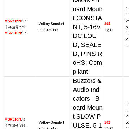
cators - B
oard Moun
1
1
t CONSTA
MSR516N
SR
2
Mallory Sonalert
395
NT, 5-16V
库存编号:539-
5
Products Inc
1起订
MSR516N
SR
1
DC LOU
2
D, SEALE
1
D, PINS R
oHS: Com
pliant
Buzzers &
Audio Indi
cators - B
1
oard Moun
1
t SLOW P
2
MSR516N
JR
Mallory Sonalert
162
5
ULSE, 5-1
库存编号:539-
Products Inc
1起订
1