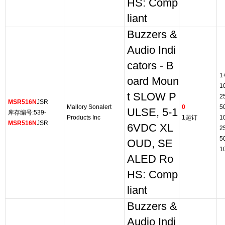
HS: Comp
liant
Buzzers &
Audio Indi
cators - B
1
oard Moun
1
t SLOW P
2
MSR516N
JSR
Mallory Sonalert
0
5
ULSE, 5-1
库存编号:539-
Products Inc
1起订
1
MSR516N
JSR
6VDC XL
2
5
OUD, SE
1
ALED Ro
HS: Comp
liant
Buzzers &
Audio Indi