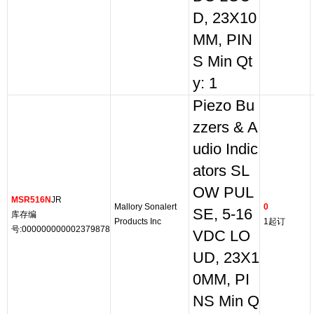
D, 23X10
MM, PIN
S Min Qt
y: 1
Piezo Bu
zzers & A
udio Indic
ators SL
OW PUL
MSR516N
JR
Mallory Sonalert
0
SE, 5-16
库存编
Products Inc
1起订
号:000000000002379878
VDC LO
UD, 23X1
0MM, PI
NS Min Q