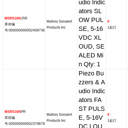
udio Indic
ators SL
MSR516N
JSR
OW PUL
Mallory Sonalert
0
库存编
Products Inc
SE, 5-16
1起订
号:000000000002408736
VDC XL
OUD, SE
ALED Mi
n Qty: 1
Piezo Bu
zzers & A
udio Indic
ators FA
ST PULS
MSR516N
PR
Mallory Sonalert
0
E, 5-16V
库存编
Products Inc
1起订
号:000000000002379879
DC LOU