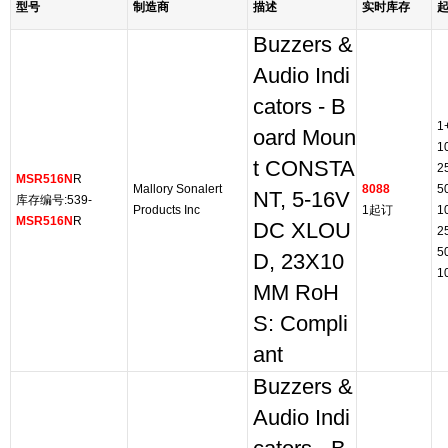
型号
制造商
描述
实时库存
Buzzers &
Audio Indi
cators - B
1
oard Moun
1
t CONSTA
2
MSR516N
R
Mallory Sonalert
8088
5
NT, 5-16V
库存编号:539-
Products Inc
1起订
1
MSR516N
R
DC XLOU
2
5
D, 23X10
1
MM RoH
S: Compli
ant
Buzzers &
Audio Indi