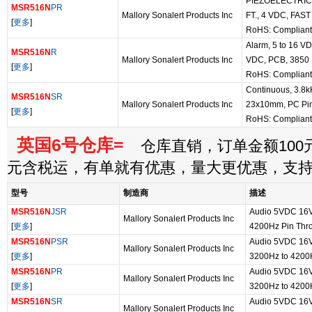
PIEZOELECTRIC 
MSR516N
PR
Mallory Sonalert Products Inc
FT., 4 VDC, FAS
[
更多
]
RoHS: Compliant
Alarm, 5 to 16 VD
MSR516N
R
Mallory Sonalert Products Inc
VDC, PCB, 3850 
[
更多
]
RoHS: Compliant
Continuous, 3.8
MSR516N
SR
Mallory Sonalert Products Inc
23x10mm, PC Pin
[
更多
]
RoHS: Compliant
英国6号仓库=
仓库直销，订单金额100元
元含税运，有单就有优惠，量大更优惠，支
型号
制造商
描述
MSR516N
JSR
Audio 5VDC 16
Mallory Sonalert Products Inc
[
更多
]
4200Hz Pin Thr
MSR516N
PSR
Audio 5VDC 16
Mallory Sonalert Products Inc
[
更多
]
3200Hz to 4200
MSR516N
PR
Audio 5VDC 16
Mallory Sonalert Products Inc
[
更多
]
3200Hz to 4200
MSR516N
SR
Audio 5VDC 16
Mallory Sonalert Products Inc