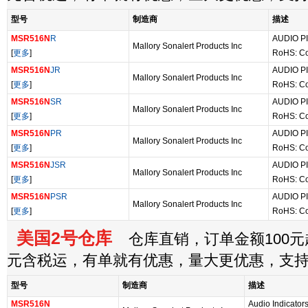
型号
制造商
描述
MSR516N
R
AUDIO P
Mallory Sonalert Products Inc
[
更多
]
RoHS: C
MSR516N
JR
AUDIO P
Mallory Sonalert Products Inc
[
更多
]
RoHS: C
MSR516N
SR
AUDIO P
Mallory Sonalert Products Inc
[
更多
]
RoHS: C
MSR516N
PR
AUDIO P
Mallory Sonalert Products Inc
[
更多
]
RoHS: C
MSR516N
JSR
AUDIO P
Mallory Sonalert Products Inc
[
更多
]
RoHS: C
MSR516N
PSR
AUDIO PI
Mallory Sonalert Products Inc
[
更多
]
RoHS: C
美国2号仓库
仓库直销，订单金额100元起
元含税运，有单就有优惠，量大更优惠，支
型号
制造商
描述
MSR516N
Audio Indicator