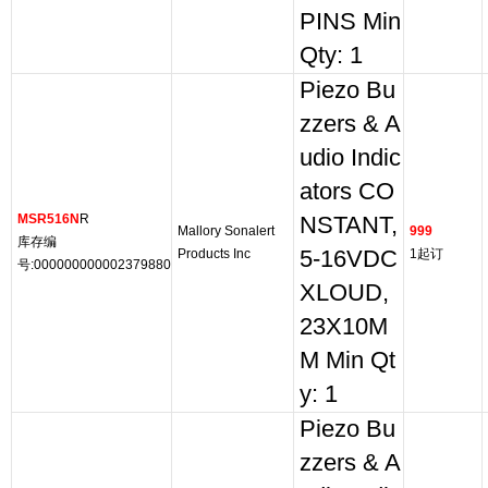
PINS Min
Qty: 1
Piezo Bu
zzers & A
udio Indic
ators CO
MSR516N
R
NSTANT,
Mallory Sonalert
999
库存编
Products Inc
5-16VDC
1起订
号:000000000002379880
XLOUD,
23X10M
M Min Qt
y: 1
Piezo Bu
zzers & A