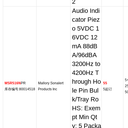
2
Audio Indi
cator Piez
o 5VDC 1
6VDC 12
mA 88dB
A/96dBA
3200Hz to
4200Hz T
5
hrough Ho
MSR516N
PR
Mallory Sonalert
55
2
库存编号:80014518
Products Inc
le Pin Bul
5起订
5
k/Tray Ro
HS: Exem
pt Min Qt
y: 5 Packa