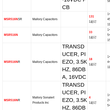
5
CB
1
131
MSR516N
SR
Mallory Capacitors
4
1起订
1
1
33
MSR516N
Mallory Capacitors
5
1起订
1
TRANSD
UCER, PI
1
18
EZO, 3.5K
MSR516N
R
Mallory Capacitors
4
1起订
1
HZ, 86DB
A, 16VDC
TRANSD
UCER, PI
1
Mallory Sonalert
4
EZO, 3.5K
MSR516N
R
2
Products Inc
1起订
5
HZ, 86DB