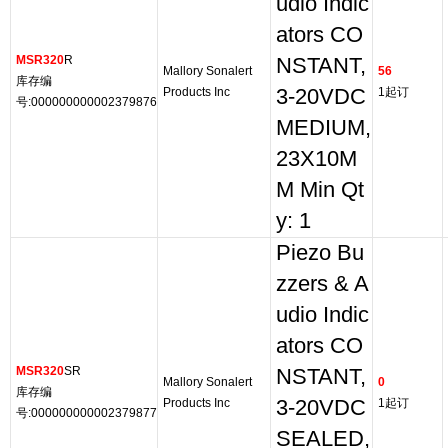
udio Indic
ators CO
MSR320
R
NSTANT,
Mallory Sonalert
56
库存编
Products Inc
3-20VDC
1起订
号:000000000002379876
MEDIUM,
23X10M
M Min Qt
y: 1
Piezo Bu
zzers & A
udio Indic
ators CO
MSR320
SR
NSTANT,
Mallory Sonalert
0
库存编
Products Inc
3-20VDC
1起订
号:000000000002379877
SEALED,