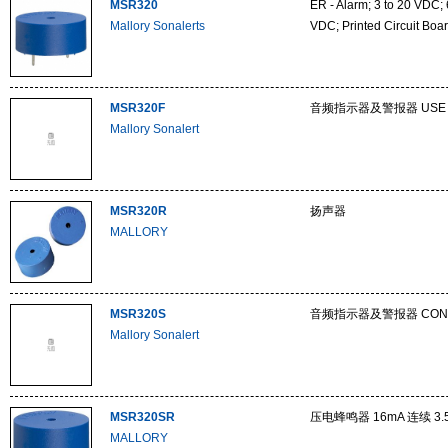
MSR320
ER - Alarm; 3 to 20 VDC; 
Mallory Sonalerts
VDC; Printed Circuit Boa
MSR320F
音频指示器及警报器 USE 5
Mallory Sonalert
MSR320R
扬声器
MALLORY
MSR320S
音频指示器及警报器 CONT P
Mallory Sonalert
MSR320SR
压电蜂鸣器 16mA 连续 3.5
MALLORY