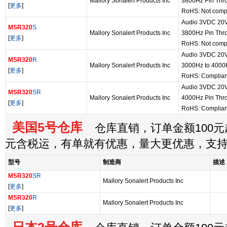
Mallory Sonalert Products Inc
3800Hz Pin Thr
[
更多
]
RoHS: Not compl
Audio 3VDC 20
MSR320
S
Mallory Sonalert Products Inc
3800Hz Pin Thr
[
更多
]
RoHS: Not compl
Audio 3VDC 20
MSR320
R
Mallory Sonalert Products Inc
3000Hz to 4000
[
更多
]
RoHS: Complian
Audio 3VDC 20
MSR320
SR
Mallory Sonalert Products Inc
4000Hz Pin Thr
[
更多
]
RoHS: Complian
美国5号仓库
仓库直销，订单金额100元起
元含税运，有单就有优惠，量大更优惠，支
型号
制造商
描述
MSR320
SR
Mallory Sonalert Products Inc
[
更多
]
MSR320
R
Mallory Sonalert Products Inc
[
更多
]