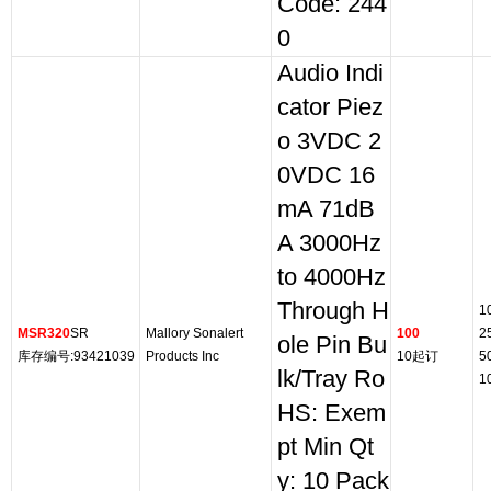
Code: 244
0
Audio Indi
cator Piez
o 3VDC 2
0VDC 16
mA 71dB
A 3000Hz
to 4000Hz
Through H
1
MSR320
SR
Mallory Sonalert
100
2
ole Pin Bu
库存编号:93421039
Products Inc
10起订
5
lk/Tray Ro
1
HS: Exem
pt Min Qt
y: 10 Pack