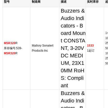
型号
制造商
描述
实时库存
Buzzers &
Audio Indi
cators - B
oard Moun
1
1
t CONSTA
MSR320
R
2
Mallory Sonalert
1533
NT, 3-20V
库存编号:539-
5
Products Inc
1起订
MSR320
R
1
DC MEDI
2
UM, 23X1
5
0MM RoH
S: Compli
ant
Buzzers &
Audio Indi