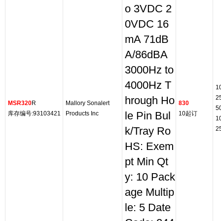
o 3VDC 2
0VDC 16
mA 71dB
A/86dBA
3000Hz to
4000Hz T
1
2
hrough Ho
MSR320
R
Mallory Sonalert
830
5
库存编号:93103421
Products Inc
le Pin Bul
10起订
1
k/Tray Ro
2
HS: Exem
pt Min Qt
y: 10 Pack
age Multip
le: 5 Date