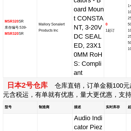
cators - B
1
oard Moun
1
t CONSTA
2
MSR320
SR
Mallory Sonalert
0
5
NT, 3-20V
库存编号:539-
Products Inc
1起订
1
MSR320
SR
DC SEAL
2
5
ED, 23X1
1
0MM RoH
S: Compli
ant
日本2号仓库
仓库直销，订单金额100元起
元含税运，有单就有优惠，量大更优惠，支
型号
制造商
描述
实时库存
Audio Indi
cator Piez