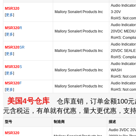
Audio Indicat
MSR320
Mallory Sonalert Products Inc
3-20V
[
更多
]
RoHS: Not com
Audio Indicato
MSR320
R
Mallory Sonalert Products Inc
20VDC MEDIU
[
更多
]
RoHS: Complia
Audio Indicato
MSR320
SR
Mallory Sonalert Products Inc
20VDC SEALE
[
更多
]
RoHS: Complia
Audio Indicato
MSR320
S
Mallory Sonalert Products Inc
WASH
[
更多
]
RoHS: Not com
MSR320
F
Audio Indicator
Mallory Sonalert Products Inc
[
更多
]
RoHS: Not com
美国4号仓库
仓库直销，订单金额100元起
元含税运，有单就有优惠，量大更优惠，支
型号
制造商
描述
Audio 3VDC 20
MSR320