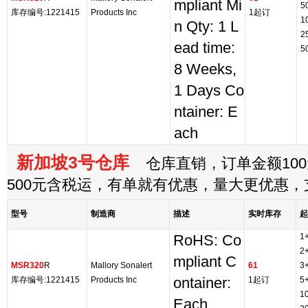
mpliant Mi
5
库存编号:1221415
Products Inc
1起订
1
n Qty: 1 L
2
ead time:
5
8 Weeks,
1 Days Co
ntainer: E
ach
新加坡3号仓库
仓库直销，订单金额100
500元含税运，有单就有优惠，量大更优惠
型号
制造商
描述
实时库存
起
1
RoHS: Co
2
mpliant C
MSR320
R
Mallory Sonalert
61
3
库存编号:1221415
Products Inc
ontainer:
1起订
5
1
Each