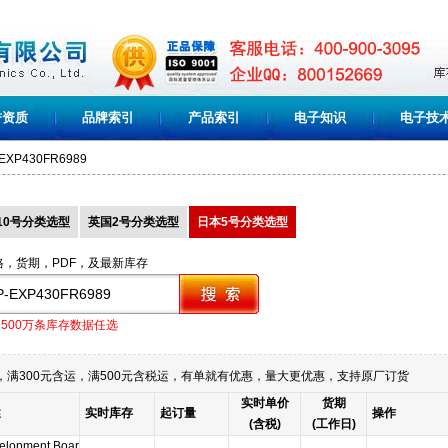
誉资质
品牌索引
产品索引
电子知识
电子技
EXP430FR6989
10号分类选型
英国2号分类选型
日本5号分类选型
格，货期，PDF，及最新库存
1500万条库存数据任选
满300元含运，满500元含税运，有单就有优惠，量大更优惠，支持原厂订货
实时单价
货期
述
实时库存
起订量
操作
(含税)
(工作日)
elopment Boar