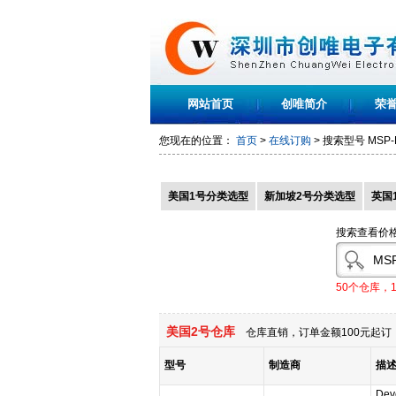
网站首页
创唯简介
荣
您现在的位置：
首页
>
在线订购
> 搜索型号
MSP-
美国1号分类选型
新加坡2号分类选型
英国
搜索查看价
50个仓库，
美国2号仓库
仓库直销，订单金额100元起订，
型号
制造商
描
Dev