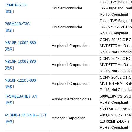
Diode TVS Single U
1SMB18AT3G
ON Semiconductor
T/R - Tape and Ree
[
更多
]
RoHS: Compliant
Diode TVS Single U
P6SMB18AT3G
ON Semiconductor
T/R (Alt: P6SMB18
[
更多
]
RoHS: Compliant
CONN 26482 CIRC 
MB18R-1006P-880
Amphenol Corporation
MNT 6TERM - Bulk 
[
更多
]
RoHS: Not Complia
CONN 26482 CIRC
MB18R-1006S-880
Amphenol Corporation
MNT 6TERM - Bulk 
[
更多
]
RoHS: Not Complia
CONN 26482 CIRC
MB18R-1210S-880
Amphenol Corporation
MNT 10TERM - Bulk
[
更多
]
RoHS: Not Complia
TPSMB18AHE3_A/I
600W,18V 5%,SMB 
Vishay Intertechnologies
[
更多
]
RoHS: Compliant
SMD Silicon Oscill
ASDMB-1.8432MHZ-LC-T
Pin QFN T/R - Tape
Abracon Corporation
[
更多
]
1.8432MHZ-LC-T)
RoHS: Compliant