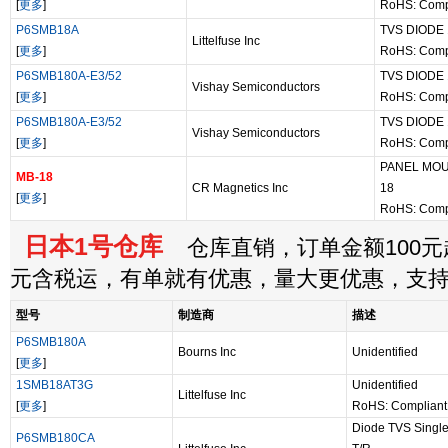
[
更多
]
RoHS: Comp
P6SMB18A
TVS DIODE
Littelfuse Inc
[
更多
]
RoHS: Comp
P6SMB180A-E3/52
TVS DIODE
Vishay Semiconductors
[
更多
]
RoHS: Comp
P6SMB180A-E3/52
TVS DIODE
Vishay Semiconductors
[
更多
]
RoHS: Comp
PANEL MO
MB-18
CR Magnetics Inc
18
[
更多
]
RoHS: Comp
日本1号仓库
仓库直销，订单金额100元起
元含税运，有单就有优惠，量大更优惠，支
型号
制造商
描述
P6SMB180A
Bourns Inc
Unidentified
[
更多
]
1SMB18AT3G
Unidentified
Littelfuse Inc
[
更多
]
RoHS: Complian
Diode TVS Singl
P6SMB180CA