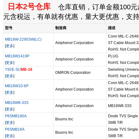
日本2号仓库
仓库直销，订单金额100元起
元含税运，有单就有优惠，量大更优惠，支
型号
制造商
描述
Conn MIL-C-26482
MB18W-2295SW(LC)
Amphenol Corporation
ST Cable Mount 32
[
更多
]
RoHS: Not Compli
MB18W1419P
PLUG
Amphenol Corporation
[
更多
]
RoHS: Not Compli
Y92E-SU
MB-18
Swiveling Univers
OMRON Corporation
[
更多
]
RoHS: Not Compli
Conn MIL-C-26482
MB18W10-6P
Amphenol Corporation
ST Cable Mount 6 
[
更多
]
RoHS: Not Compli
MB18W8-33S
Amphenol Corporation
MB18W8-33S
[
更多
]
P6SMB180A
Diode TVS Single
Bourns Inc
[
更多
]
SMB T/R
P6SMB18A
Diode TVS Single 
Bourns Inc
[
更多
]
SMB T/R