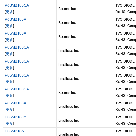
P6SMB180CA
TVS DIODE
Bourns Inc
[
更多
]
RoHS: Comp
P6SMB180A
TVS DIODE
Bourns Inc
[
更多
]
RoHS: Comp
P6SMB180A
TVS DIODE
Bourns Inc
[
更多
]
RoHS: Comp
P6SMB180CA
TVS DIODE
Littelfuse Inc
[
更多
]
RoHS: Comp
P6SMB180CA
TVS DIODE
Littelfuse Inc
[
更多
]
RoHS: Comp
P6SMB180CA
TVS DIODE
Littelfuse Inc
[
更多
]
RoHS: Comp
P6SMB180CA
TVS DIODE
Bourns Inc
[
更多
]
RoHS: Comp
P6SMB180A
TVS DIODE
Littelfuse Inc
[
更多
]
RoHS: Comp
P6SMB180A
TVS DIODE
Littelfuse Inc
[
更多
]
RoHS: Comp
P6SMB18A
TVS DIODE
Littelfuse Inc