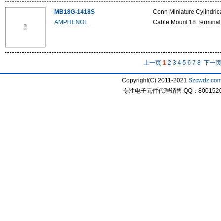
MB18G-1418S
Conn Miniature Cylindri
AMPHENOL
Cable Mount 18 Terminal 
上一页
1
2
3
4
5
6
7
8
下一
Copyright(C) 2011-2021
Szcwdz.co
专注电子元件代理销售 QQ：800152