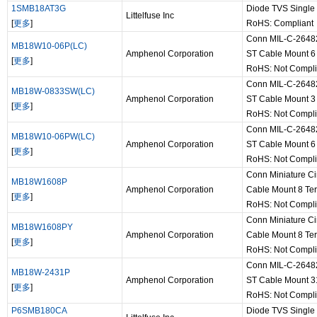
1SMB18AT3G
Diode TVS Single
Littelfuse Inc
[
更多
]
RoHS: Compliant
Conn MIL-C-26482
MB18W10-06P(LC)
Amphenol Corporation
ST Cable Mount 6 
[
更多
]
RoHS: Not Compli
Conn MIL-C-26482
MB18W-0833SW(LC)
Amphenol Corporation
ST Cable Mount 3 
[
更多
]
RoHS: Not Compli
Conn MIL-C-26482
MB18W10-06PW(LC)
Amphenol Corporation
ST Cable Mount 6 
[
更多
]
RoHS: Not Compli
Conn Miniature Ci
MB18W1608P
Amphenol Corporation
Cable Mount 8 Ter
[
更多
]
RoHS: Not Compli
Conn Miniature Ci
MB18W1608PY
Amphenol Corporation
Cable Mount 8 Ter
[
更多
]
RoHS: Not Compli
Conn MIL-C-26482
MB18W-2431P
Amphenol Corporation
ST Cable Mount 31
[
更多
]
RoHS: Not Compli
P6SMB180CA
Diode TVS Single