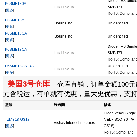
Diode TVS Single
P6SMB180A
Littelfuse Inc
SMB T/R
[
更多
]
RoHS: Compliant
P6SMB18A
Bourns Inc
Unidentified
[
更多
]
P6SMB18CA
Bourns Inc
Unidentified
[
更多
]
Diode TVS Single
P6SMB18CA
Littelfuse Inc
SMB T/R
[
更多
]
RoHS: Compliant
P6SMB18CAT3G
Unidentified
Littelfuse Inc
[
更多
]
RoHS: Compliant
美国3号仓库
仓库直销，订单金额100元起
元含税运，有单就有优惠，量大更优惠，支
型号
制造商
描述
Diode Zener Single
TZMB18-GS18
MELF SOD-80 T/R - 
Vishay Intertechnologies
[
更多
]
GS18)
RoHS: Compliant