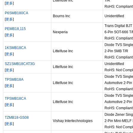
Littelfuse Inc
T/R
[
更多
]
RoHS: Compliant
P6SMB180CA
Bourns Inc
Unidentified
[
更多
]
Trans Digital BJ
PEMB18,115
Nexperia
6-Pin SOT-666 T/
[
更多
]
RoHS: Complian
Diode TVS Single
1KSMB18CA
Littelfuse Inc
2-Pin SMB T/R
[
更多
]
RoHS: Complian
SZ1SMB18CAT3G
Unidentified
Littelfuse Inc
[
更多
]
RoHS: Not Compl
Diode TVS Single
TPSMB18A
Littelfuse Inc
Automotive 2-Pin
[
更多
]
RoHS: Compliant
Diode TVS Single
TPSMB18CA
Littelfuse Inc
Automotive 2-Pin
[
更多
]
RoHS: Compliant
Diode Zener Sin
TZMB18-GS08
Vishay Intertechnologies
2-Pin Mini-MELF
[
更多
]
RoHS: Not Compl