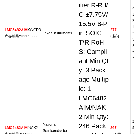
ifier R-R I/
O ±7.75V/
15.5V 8-P
LMC6482AIM
X/NOPB
377
in SOIC
Texas Instruments
库存编号:93309338
3起订
T/R RoH
S: Compli
ant Min Qt
y: 3 Pack
age Multip
le: 1
LMC6482
AIM/NAK
2 Min Qty:
National
246 Pack
LMC6482AIM
/NAK2
267
Semiconductor