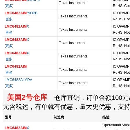
Texas Instruments
[
更多
]
RoHS: Com
LMC6482AIM
/NOPB
IC OPAMP
Texas Instruments
[
更多
]
RoHS: Com
LMC6482AIM
X
IC OPAMP
Texas Instruments
[
更多
]
RoHS: Not
LMC6482AIM
X
IC OPAMP
Texas Instruments
[
更多
]
RoHS: Not
LMC6482AIM
X
IC OPAMP
Texas Instruments
[
更多
]
RoHS: Not
LMC6482AIM
IC OPAMP
Texas Instruments
[
更多
]
RoHS: Not
LMC6482AI MDA
IC OP AM
Texas Instruments
[
更多
]
RoHS: Not
美国2号仓库
仓库直销，订单金额100元起
元含税运，有单就有优惠，量大更优惠，支
型号
制造商
描述
Operational Ampl
LMC6482AIM
X