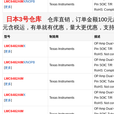
LMC6482AIM
X/NOPB
Texas Instruments
Pin SOIC T/R
[
更多
]
RoHS: Compli
日本3号仓库
仓库直销，订单金额100元起
元含税运，有单就有优惠，量大更优惠，支
型号
制造商
描述
OP Amp Dual G
LMC6482AIM
X
Texas Instruments
Pin SOIC T/R
[
更多
]
RoHS: Not com
OP Amp Dual G
LMC6482AIM
X/NOPB
Texas Instruments
Pin SOIC T/R
[
更多
]
RoHS: Compli
OP Amp Dual G
LMC6482AIM
Texas Instruments
Pin SOIC Tub
[
更多
]
RoHS: Not com
OP Amp Dual G
LMC6482AIM
X
Texas Instruments
Pin SOIC T/R
[
更多
]
RoHS: Not com
OP Amp Dual G
LMC6482AIM