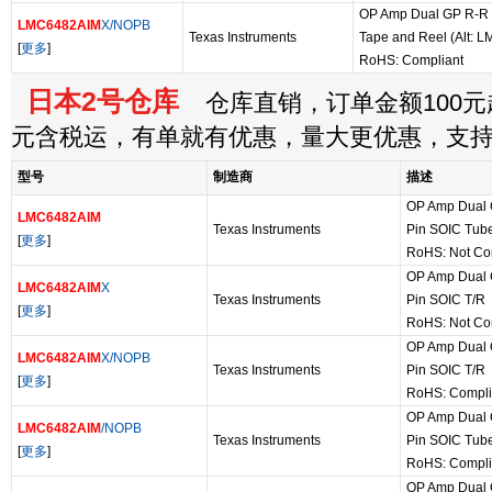
OP Amp Dual GP R-R I
LMC6482AIM
X/NOPB
Texas Instruments
Tape and Reel (Alt:
[
更多
]
RoHS: Compliant
日本2号仓库
仓库直销，订单金额100元起
元含税运，有单就有优惠，量大更优惠，支
型号
制造商
描述
OP Amp Dual G
LMC6482AIM
Texas Instruments
Pin SOIC Tub
[
更多
]
RoHS: Not Co
OP Amp Dual G
LMC6482AIM
X
Texas Instruments
Pin SOIC T/R
[
更多
]
RoHS: Not Co
OP Amp Dual G
LMC6482AIM
X/NOPB
Texas Instruments
Pin SOIC T/R
[
更多
]
RoHS: Compli
OP Amp Dual G
LMC6482AIM
/NOPB
Texas Instruments
Pin SOIC Tub
[
更多
]
RoHS: Compli
OP Amp Dual G