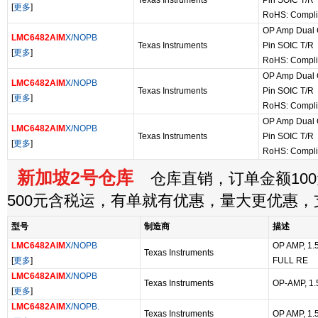
Texas Instruments
Pin SOIC T/R
[
更多
]
RoHS: Compli
OP Amp Dual G
LMC6482AIM
X/NOPB
Texas Instruments
Pin SOIC T/R
[
更多
]
RoHS: Compli
OP Amp Dual G
LMC6482AIM
X/NOPB
Texas Instruments
Pin SOIC T/R
[
更多
]
RoHS: Compli
OP Amp Dual G
LMC6482AIM
X/NOPB
Texas Instruments
Pin SOIC T/R
[
更多
]
RoHS: Compli
新加坡2号仓库
仓库直销，订单金额100
500元含税运，有单就有优惠，量大更优惠
型号
制造商
描述
LMC6482AIM
X/NOPB
OP AMP, 1.
Texas Instruments
[
更多
]
FULL RE
LMC6482AIM
X/NOPB
Texas Instruments
OP-AMP, 1.
[
更多
]
LMC6482AIM
X/NOPB.
Texas Instruments
OP AMP, 1.