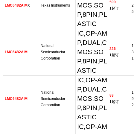
599
MOS,SO
LMC6482AIM
X
Texas Instruments
2
1起订
5
P,8PIN,PL
ASTIC
IC,OP-AM
P,DUAL,C
National
1
226
MOS,SO
LMC6482AIM
Semiconductor
3
1起订
Corporation
1
P,8PIN,PL
ASTIC
IC,OP-AM
P,DUAL,C
National
1
88
MOS,SO
LMC6482AIM
Semiconductor
9
1起订
Corporation
2
P,8PIN,PL
ASTIC
IC,OP-AM