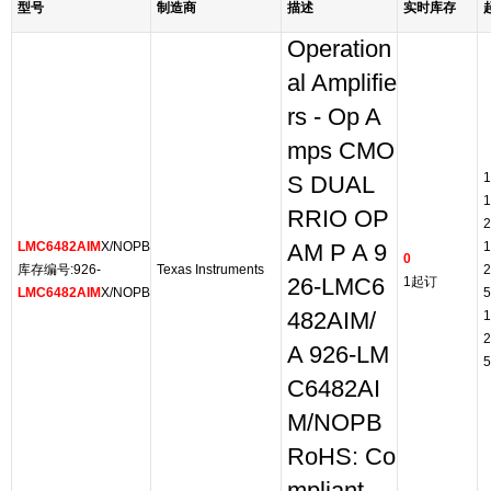
型号
制造商
描述
实时库存
Operation
al Amplifie
rs - Op A
mps CMO
1
S DUAL
1
RRIO OP
2
LMC6482AIM
X/NOPB
1
AM P A 9
0
库存编号:926-
Texas Instruments
2
26-LMC6
1起订
LMC6482AIM
X/NOPB
5
482AIM/
1
2
A 926-LM
5
C6482AI
M/NOPB
RoHS: Co