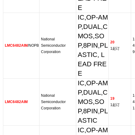
E
IC,OP-AM
P,DUAL,C
MOS,SO
National
1
20
P,8PIN,PL
LMC6482AIM
/NOPB
Semiconductor
4
1起订
Corporation
9
ASTIC, L
EAD FRE
E
IC,OP-AM
P,DUAL,C
National
1
19
MOS,SO
LMC6482AIM
Semiconductor
4
1起订
Corporation
1
P,8PIN,PL
ASTIC
IC,OP-AM