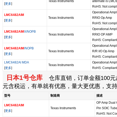
Texas Instruments
alternate is LM
[
更多
]
RoHS: Not compl
Operational Ampl
LMC6482AIM
Texas Instruments
RRIO Op Amp
[
更多
]
RoHS: Not compl
Operational Amp
LMC6482AIM
X/NOPB
Texas Instruments
RRIO OP AMP
[
更多
]
RoHS: Compliant
Operational Ampl
LMC6482AIM
/NOPB
Texas Instruments
R/R I/O Op Amp
[
更多
]
RoHS: Compliant
LMC6482AI MDA
Operational Ampl
Texas Instruments
[
更多
]
RoHS: Compliant
日本1号仓库
仓库直销，订单金额100元起
元含税运，有单就有优惠，量大更优惠，支
型号
制造商
描述
OP Amp Dual G
LMC6482AIM
Texas Instruments
Pin SOIC Tub
[
更多
]
RoHS: Not Co