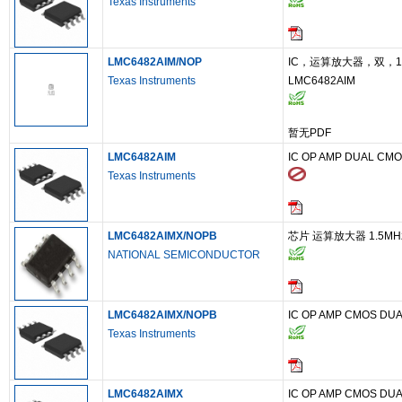
Texas Instruments
LMC6482AIM/NOP
IC，运算放大器，双，1.
Texas Instruments
LMC6482AIM
暂无PDF
LMC6482AIM
IC OP AMP DUAL CMO
Texas Instruments
LMC6482AIMX/NOPB
芯片 运算放大器 1.5MHz 1
NATIONAL SEMICONDUCTOR
LMC6482AIMX/NOPB
IC OP AMP CMOS DUA
Texas Instruments
LMC6482AIMX
IC OP AMP CMOS DUA