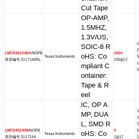
Cut Tape
OP-AMP,
1.5MHZ,
1.3V/US,
1
SOIC-8 R
2
LMC6482AIM
X/NOPB
2924
oHS: Co
Texas Instruments
5
库存编号:3117146RL
100起订
1
mpliant C
2
ontainer:
Tape & R
eel
IC, OP A
1
MP, DUA
1
L, SMD R
2
LMC6482AIM
/NOPB
0
5
oHS: Co
Texas Instruments
库存编号:3117144
1起订
1