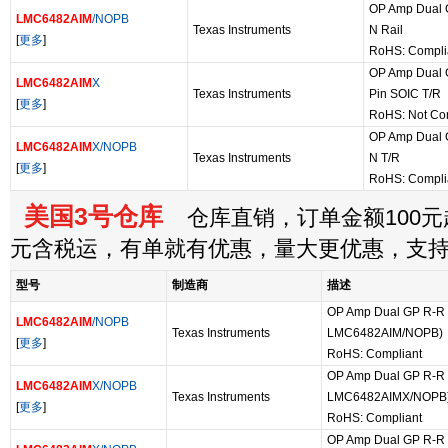
OP Amp Dual G
LMC6482AIM
/NOPB
Texas Instruments
N Rail
[
更多
]
RoHS: Compli
OP Amp Dual G
LMC6482AIM
X
Texas Instruments
Pin SOIC T/R
[
更多
]
RoHS: Not Co
OP Amp Dual G
LMC6482AIM
X/NOPB
Texas Instruments
N T/R
[
更多
]
RoHS: Compli
美国3号仓库
仓库直销，订单金额100元起
元含税运，有单就有优惠，量大更优惠，支
型号
制造商
描述
OP Amp Dual GP R-R I/
LMC6482AIM
/NOPB
Texas Instruments
LMC6482AIM/NOPB)
[
更多
]
RoHS: Compliant
OP Amp Dual GP R-R I/
LMC6482AIM
X/NOPB
Texas Instruments
LMC6482AIMX/NOPB
[
更多
]
RoHS: Compliant
OP Amp Dual GP R-R I