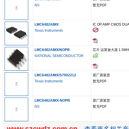
NS
暂无PDF
LMC6482AIMX
IC OP AMP CMOS DUA
Texas Instruments
LMC6482AIMX/NOPB
芯片 运算放大器 1.5MHz 1
NATIONAL SEMICONDUCTOR
LMC6482AIMX/S7002212
原厂原装货
Texas Instruments
暂无PDF
LMC6482AIMX-NOPB
原厂原装货
NS
暂无PDF
www.szcwdz.com.cn