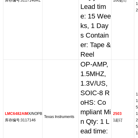
库存编号:3117146RL
100起订
1
Lead tim
2
e: 15 Wee
ks, 1 Day
s Contain
er: Tape &
Reel
OP-AMP,
1.5MHZ,
1.3V/US,
SOIC-8 R
1
1
oHS: Co
5
mpliant Mi
LMC6482AIM
X/NOPB
2503
1
Texas Instruments
库存编号:3117146
n Qty: 1 L
1起订
2
5
ead time:
1