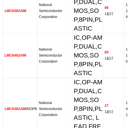
P,DUAL,C
National
1
86
MOS,SO
LMC6482AIM
Semiconductor
1
1起订
Corporation
4
P,8PIN,PL
ASTIC
IC,OP-AM
P,DUAL,C
National
1
80
MOS,SO
LMC6482AIM
Semiconductor
1
1起订
Corporation
5
P,8PIN,PL
ASTIC
IC,OP-AM
P,DUAL,C
MOS,SO
National
1
27
P,8PIN,PL
LMC6482AIM
/NOPB
Semiconductor
4
1起订
Corporation
1
ASTIC, L
EAD FRE