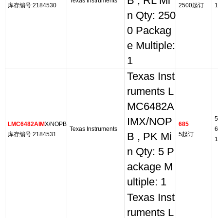
B , RL Mi
Texas Instruments
库存编号:2184530
2500起订
1
n Qty: 250
0 Packag
e Multiple:
1
Texas Inst
ruments L
MC6482A
5
IMX/NOP
LMC6482AIM
X/NOPB
685
Texas Instruments
6
库存编号:2184531
B , PK Mi
5起订
1
n Qty: 5 P
ackage M
ultiple: 1
Texas Inst
ruments L