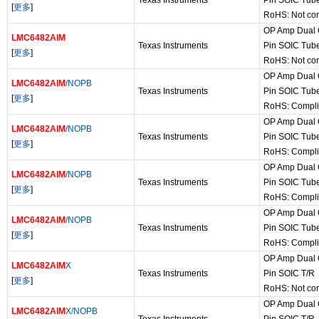
Texas Instruments
Pin SOIC Tub
[
更多
]
RoHS: Not com
OP Amp Dual G
LMC6482AIM
Texas Instruments
Pin SOIC Tub
[
更多
]
RoHS: Not com
OP Amp Dual G
LMC6482AIM
/NOPB
Texas Instruments
Pin SOIC Tub
[
更多
]
RoHS: Compli
OP Amp Dual G
LMC6482AIM
/NOPB
Texas Instruments
Pin SOIC Tub
[
更多
]
RoHS: Compli
OP Amp Dual G
LMC6482AIM
/NOPB
Texas Instruments
Pin SOIC Tub
[
更多
]
RoHS: Compli
OP Amp Dual G
LMC6482AIM
/NOPB
Texas Instruments
Pin SOIC Tub
[
更多
]
RoHS: Compli
OP Amp Dual G
LMC6482AIM
X
Texas Instruments
Pin SOIC T/R
[
更多
]
RoHS: Not com
OP Amp Dual G
LMC6482AIM
X/NOPB