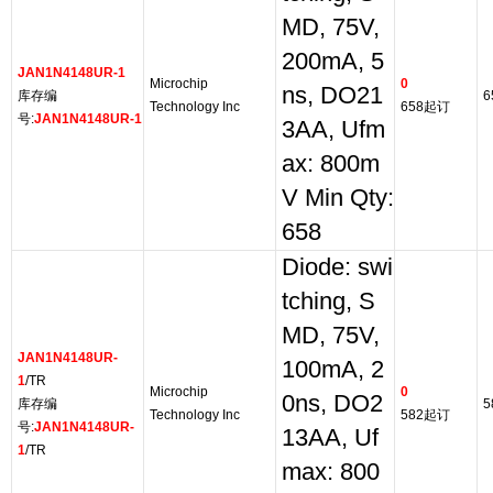
MD, 75V,
200mA, 5
JAN1N4148UR-1
Microchip
0
ns, DO21
库存编
6
Technology Inc
658起订
号:
JAN1N4148UR-1
3AA, Ufm
ax: 800m
V Min Qty:
658
Diode: swi
tching, S
MD, 75V,
JAN1N4148UR-
100mA, 2
1
/TR
Microchip
0
0ns, DO2
库存编
5
Technology Inc
582起订
号:
JAN1N4148UR-
13AA, Uf
1
/TR
max: 800