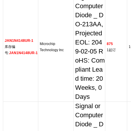
Computer
Diode _ D
O-213AA,
Projected
JAN1N4148UR-1
EOL: 204
Microchip
875
库存编
1
Technology Inc
9-02-05 R
1起订
号:
JAN1N4148UR-1
oHS: Com
pliant Lea
d time: 20
Weeks, 0
Days
Signal or
Computer
Diode _ D