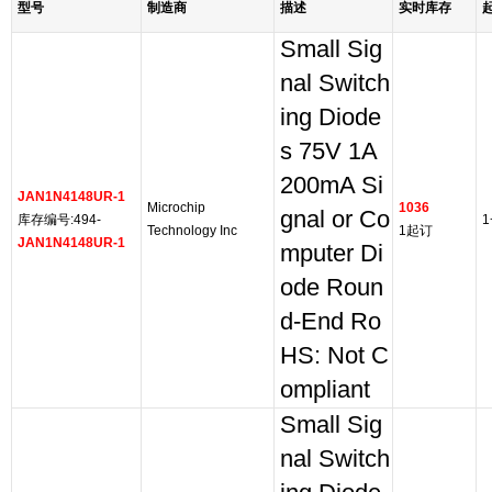
型号
制造商
描述
实时库存
Small Sig
nal Switch
ing Diode
s 75V 1A
200mA Si
JAN1N4148UR-1
Microchip
1036
gnal or Co
库存编号:494-
1
Technology Inc
1起订
JAN1N4148UR-1
mputer Di
ode Roun
d-End Ro
HS: Not C
ompliant
Small Sig
nal Switch