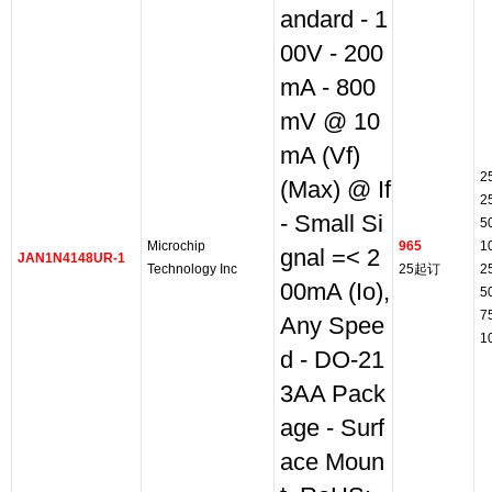
andard - 1
00V - 200
mA - 800
mV @ 10
mA (Vf)
2
(Max) @ If
2
- Small Si
5
Microchip
965
1
gnal =< 2
JAN1N4148UR-1
Technology Inc
25起订
2
00mA (Io),
5
7
Any Spee
1
d - DO-21
3AA Pack
age - Surf
ace Moun