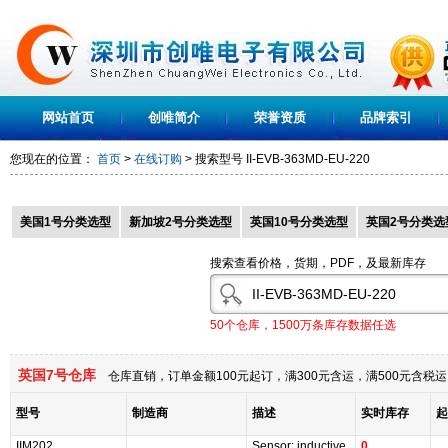
网站首页
创唯简介
荣誉资质
品牌索引
您现在的位置：
首页
>
在线订购
> 搜索型号
II-EVB-363MD-EU-220
美国1号分类选型
新加坡2号分类选型
英国10号分类选型
英国2号分类选
搜索查看价格，货期，PDF，及最新库存
50个仓库，1500万条库存数据任选
英国7号仓库
仓库直销，订单金额100元起订，满300元含运，满500元含
型号
制造商
描述
实时库存
起
IIM202
Sensor: inductive
0