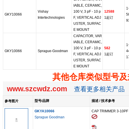
IABLE, CERAMIC,
1
Vishay
100 V, 3 pF - 10 p
12588
GKY10066
5
Intertechnologies
F, VERTICAL ADJ
1起订
9
USTER, SURFAC
E MOUNT
CAPACITOR, VAR
IABLE, CERAMIC,
1
100 V, 3 pF - 10 p
582
GKY10066
Sprague-Goodman
4
F, VERTICAL ADJ
1起订
1
USTER, SURFAC
E MOUNT
其他仓库类似型号及
www.szcwdz.com
查看更多相关产品
型号/品牌
描述 / 技术参考
参考图片
GKYA10066
CAP TRIMMER 3-10PF
Sprague Goodman