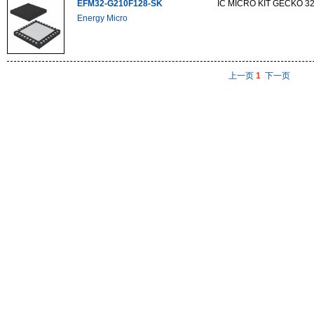
EFM32-G210F128-SK
IC MICRO KIT GECKO 3
Energy Micro
上一页
1
下一页