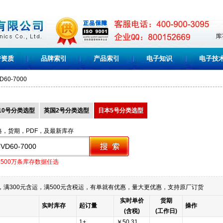
誉资质
品牌索引
产品索引
电子知识
电子技
D60-7000
10号分类选型
英国2号分类选型
日本5号分类选型
格，货期，PDF，及最新库存
1500万条库存数据任选
满300元含运，满500元含税运，有单就有优惠，量大更优惠，支持原厂订货
实时单价
货期
实时库存
起订量
操作
(含税)
(工作日)
1+
￥50.31