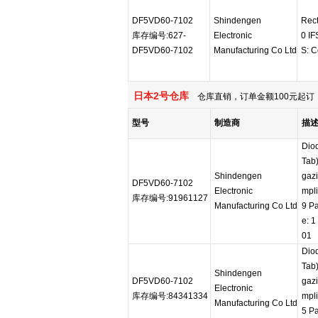
DF5VD60-7102
Shindengen
Rect
库存编号:627-
Electronic
0 I
DF5VD60-7102
Manufacturing Co Ltd
S: C
日本2号仓库
仓库直销，订单金额100元起订，
型号
制造商
描
Dio
Tab
Shindengen
gaz
DF5VD60-7102
Electronic
mpli
库存编号:91961127
Manufacturing Co Ltd
9 Pa
e: 1
01
Dio
Tab
Shindengen
DF5VD60-7102
gaz
Electronic
库存编号:84341334
mpli
Manufacturing Co Ltd
5 Pa