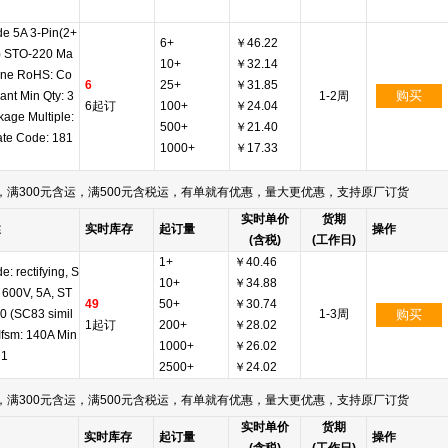
de 5A 3-Pin(2+
6+
￥46.22
) STO-220 Ma
10+
￥32.14
ine RoHS: Co
6
25+
￥31.85
购买
ant Min Qty: 3
1-2周
6起订
100+
￥24.04
age Multiple:
500+
￥21.40
ate Code: 181
1000+
￥17.33
满300元含运，满500元含税运，有单就有优惠，量大更优惠，支持原厂订货
实时单价
货期
述
实时库存
起订量
操作
(含税)
(工作日)
1+
￥40.46
e: rectifying, S
10+
￥34.88
 600V, 5A, ST
49
50+
￥30.74
0 (SC83 simil
1-3周
购买
1起订
200+
￥28.02
 Ifsm: 140A Min
1000+
￥26.02
 1
2500+
￥24.02
满300元含运，满500元含税运，有单就有优惠，量大更优惠，支持原厂订货
实时单价
货期
实时库存
起订量
操作