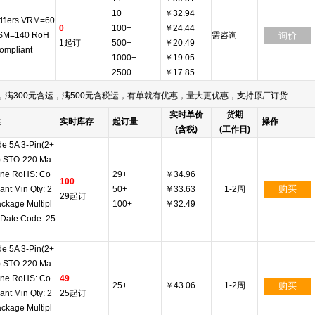
10+
￥32.94
ifiers VRM=60
0
100+
￥24.44
FSM=140 RoH
需咨询
询价
1起订
500+
￥20.49
ompliant
1000+
￥19.05
2500+
￥17.85
满300元含运，满500元含税运，有单就有优惠，量大更优惠，支持原厂订货
实时单价
货期
述
实时库存
起订量
操作
(含税)
(工作日)
de 5A 3-Pin(2+
) STO-220 Ma
ine RoHS: Co
29+
￥34.96
100
购买
ant Min Qty: 2
50+
￥33.63
1-2周
29起订
ckage Multipl
100+
￥32.49
 Date Code: 25
de 5A 3-Pin(2+
) STO-220 Ma
ine RoHS: Co
49
25+
￥43.06
1-2周
购买
ant Min Qty: 2
25起订
ckage Multipl