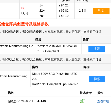
(含税)
(工作日)
1+
￥94.21
80
购买
22+
￥62.81
1-3周
1起订
78+
￥58.10
其他仓库类似型号及规格参数
满300元含运，满500元含税运，有单就有优惠，量大更优惠，支持原厂订货
描述
操作
tronic Manufacturing Co
Rectifiers VRM=600 IFSM=140
搜索
RoHS: Compliant
满300元含运，满500元含税运，有单就有优惠，量大更优惠，支持原厂订货
描述
操作
Diode 600V 5A 3-Pin(2+Tab) STO-
ronic Manufacturing
搜索
220 T/R
RoHS: Not Compliant
|
pbFree: No
描述
技术参考
操作
整流器 VRM=600 IFSM=140
查看详细