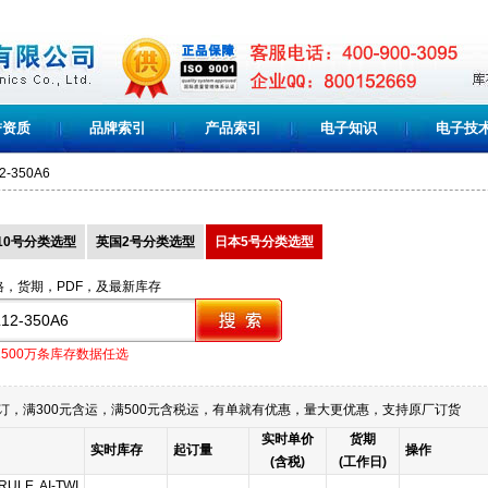
誉资质
品牌索引
产品索引
电子知识
电子技
2-350A6
10号分类选型
英国2号分类选型
日本5号分类选型
格，货期，PDF，及最新库存
1500万条库存数据任选
订，满300元含运，满500元含税运，有单就有优惠，量大更优惠，支持原厂订货
实时单价
货期
实时库存
起订量
操作
(含税)
(工作日)
RULE, AI-TWI