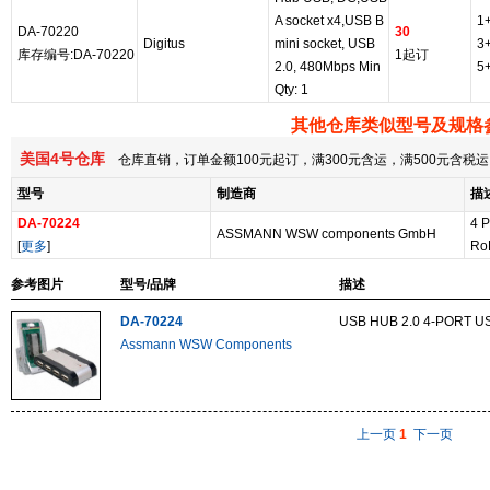
A socket x4,USB B
1
DA-70220
30
Digitus
mini socket, USB
3
库存编号:DA-70220
1起订
2.0, 480Mbps Min
5
Qty: 1
其他仓库类似型号及规格
美国4号仓库
仓库直销，订单金额100元起订，满300元含运，满500元含
型号
制造商
描
DA-70224
4 
ASSMANN WSW components GmbH
[
更多
]
Ro
参考图片
型号/品牌
描述
DA-70224
USB HUB 2.0 4-PORT U
Assmann WSW Components
上一页
1
下一页