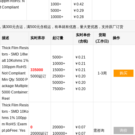
0ppm RoHS: N
1000+
￥0.42
t Compliant
5000+
￥0.29
10000+
￥0.28
满300元含运，满500元含税运，有单就有优惠，量大更优惠，支持原厂订货
实时单价
货期
描述
实时库存
起订量
操作
(含税)
(工作日)
Thick Film Resis
tors - SMD 1/8w
5000+
￥0.21
att 10Kohms 1%
10000+
￥0.21
100ppm RoHS:
335000
15000+
￥0.21
购买
Not Compliant
1-3周
5000起订
25000+
￥0.20
Min Qty: 5000 P
50000+
￥0.20
ackage Multiple:
75000+
￥0.20
5000 Container:
Reel
Thick Film Resis
tors - SMD 10Ko
hms 1% 100pp
m RoHS: Exem
0
20000+
￥0.07
询价
pt pbFree: Yes
需咨询
20000起订
100000+
￥0.07