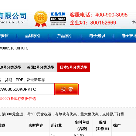
誉资质
品牌索引
产品索引
电子知识
电子技
080510K0FKTC
10号分类选型
英国2号分类选型
日本5号分类选型
格，货期，PDF，及最新库存
1500万条库存数据任选
满300元含运，满500元含税运，有单就有优惠，量大更优惠，支持原厂订货
实时单价
货期
描述
实时库存
起订量
操作
(含税)
(工作日)
1+
￥1.92