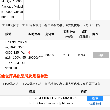
Min Qty: 20000
Package Multipl
e: 20000 Contai
ner: Reel
满300元含运，满500元含税运，有单就有优惠，量大更优惠，支持原厂订货
实时单价
货期
描述
实时库存
起订量
操作
(含税)
(工作日)
Resistor: thick fil
m, 10kΩ, SMD,
0805, 125mW,
0
20000+
￥0.03
需咨询
询价
±1%, 150V, -55
20000起订
÷155°C Min Qt
y: 20000
其他仓库类似型号及规格参数
满300元含运，满500元含税运，有单就有优惠，量大更优惠，支持原厂订货
描述
操作
RES SMD 10K OHM 1% 1/8W 0805
搜索
e
RoHS: Not Compliant
|
pbFree: No
查看资料