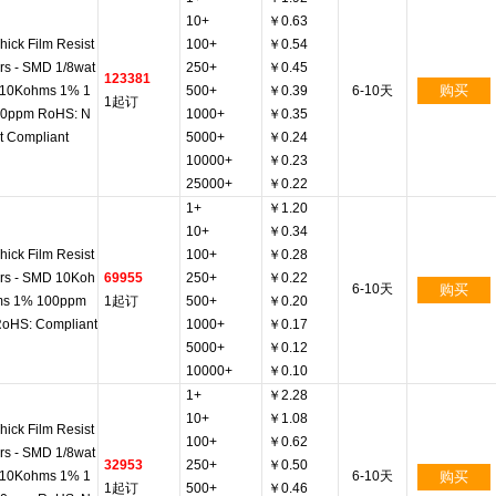
10+
￥0.63
hick Film Resist
100+
￥0.54
rs - SMD 1/8wat
250+
￥0.45
123381
购买
 10Kohms 1% 1
500+
￥0.39
6-10天
1起订
0ppm RoHS: N
1000+
￥0.35
t Compliant
5000+
￥0.24
10000+
￥0.23
25000+
￥0.22
1+
￥1.20
10+
￥0.34
hick Film Resist
100+
￥0.28
rs - SMD 10Koh
69955
250+
￥0.22
6-10天
购买
ms 1% 100ppm
1起订
500+
￥0.20
oHS: Compliant
1000+
￥0.17
5000+
￥0.12
10000+
￥0.10
1+
￥2.28
10+
￥1.08
hick Film Resist
100+
￥0.62
rs - SMD 1/8wat
32953
250+
￥0.50
 10Kohms 1% 1
6-10天
购买
1起订
500+
￥0.46