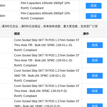
Film Capacitors 100volts 3900pF 10%
tion
搜索
RoHS: Compliant
Film Capacitors 400volts 3900pF 10%
tion
搜索
RoHS: Compliant
满300元含运，满500元含税运，有单就有优惠，量大更优惠，支持原厂订货
描述
操作
Conn Socket Strip SKT 78 POS 1.27mm Solder ST
搜索
Thru-Hole T/R - Bulk (Alt: SFMC-139-01-L-D)
RoHS: Compliant
Conn Socket Strip SKT 78 POS 1.27mm Solder ST
搜索
Thru-Hole T/R - Bulk (Alt: SFMC-139-03-L-D)
RoHS: Compliant
Conn Socket Strip SKT 78 POS 1.27mm Solder ST
搜索
SMD T/R - Bulk (Alt: SFMC-139-02-L-D)
RoHS: Compliant
Conn Socket Strip SKT 78 POS 1.27mm Solder ST
搜索
Thru-Hole - Bulk (Alt: SFMC-139-03-F-D)
RoHS: Compliant
Conn Socket Strip SKT 78 POS 1.27mm Solder ST
搜索
SMD - Bulk (Alt: SFMC-139-02-F-D)