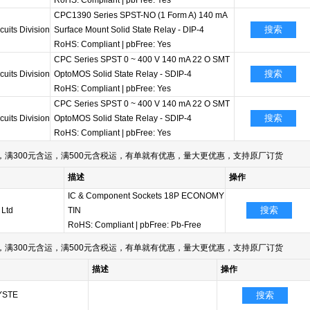
RoHS: Compliant
|
pbFree: Yes
CPC1390 Series SPST-NO (1 Form A) 140 mA
搜索
cuits Division
Surface Mount Solid State Relay - DIP-4
RoHS: Compliant
|
pbFree: Yes
CPC Series SPST 0 ~ 400 V 140 mA 22 O SMT
搜索
cuits Division
OptoMOS Solid State Relay - SDIP-4
RoHS: Compliant
|
pbFree: Yes
CPC Series SPST 0 ~ 400 V 140 mA 22 O SMT
搜索
cuits Division
OptoMOS Solid State Relay - SDIP-4
RoHS: Compliant
|
pbFree: Yes
满300元含运，满500元含税运，有单就有优惠，量大更优惠，支持原厂订货
描述
操作
IC & Component Sockets 18P ECONOMY
搜索
 Ltd
TIN
RoHS: Compliant
|
pbFree: Pb-Free
满300元含运，满500元含税运，有单就有优惠，量大更优惠，支持原厂订货
描述
操作
YSTE
搜索