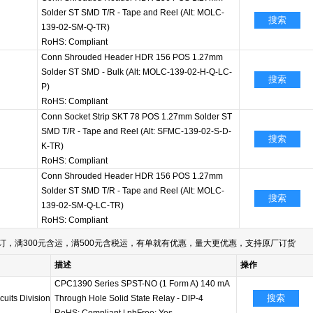
Solder ST SMD T/R - Tape and Reel (Alt: MOLC-
搜索
139-02-SM-Q-TR)
RoHS: Compliant
Conn Shrouded Header HDR 156 POS 1.27mm
Solder ST SMD - Bulk (Alt: MOLC-139-02-H-Q-LC-
搜索
P)
RoHS: Compliant
Conn Socket Strip SKT 78 POS 1.27mm Solder ST
SMD T/R - Tape and Reel (Alt: SFMC-139-02-S-D-
搜索
K-TR)
RoHS: Compliant
Conn Shrouded Header HDR 156 POS 1.27mm
Solder ST SMD T/R - Tape and Reel (Alt: MOLC-
搜索
139-02-SM-Q-LC-TR)
RoHS: Compliant
订，满300元含运，满500元含税运，有单就有优惠，量大更优惠，支持原厂订货
描述
操作
CPC1390 Series SPST-NO (1 Form A) 140 mA
搜索
cuits Division
Through Hole Solid State Relay - DIP-4