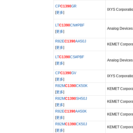
CP
C1390
GR
IXYS Corporati
[
更多
]
LT
C1390
CN#PBF
Analog Devices
[
更多
]
R82E
C1390
AA50J
KEMET Corpora
[
更多
]
LT
C1390
CS#PBF
Analog Devices
[
更多
]
CP
C1390
GV
IXYS Corporati
[
更多
]
R82M
C1390
CK50K
KEMET Corpora
[
更多
]
R82M
C1390
SH50J
KEMET Corpora
[
更多
]
R82E
C1390
AA50K
KEMET Corpora
[
更多
]
R82M
C1390
CK50J
KEMET Corpora
[
更多
]