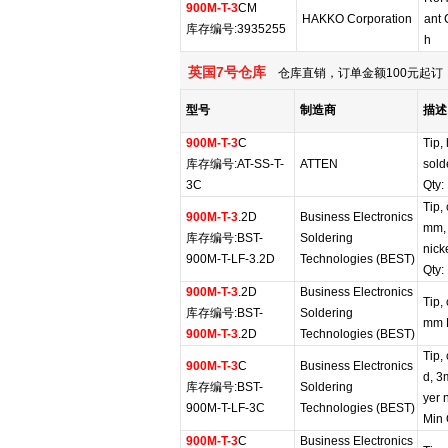
900M-T-3
CM
HAKKO Corporation
ant 
库存编号:3935255
h
英国7号仓库
仓库直销，订单金额100元起订，
型号
制造商
描述
900M-T-3
C
Tip,
库存编号:AT-SS-T-
ATTEN
sold
3C
Qty:
Tip,
900M-T-3
.2D
Business Electronics
mm, 
库存编号:BST-
Soldering
nick
900M-T-LF-3.2D
Technologies (BEST)
Qty:
900M-T-3
.2D
Business Electronics
Tip,
库存编号:BST-
Soldering
mm M
900M-T-3
.2D
Technologies (BEST)
Tip,
900M-T-3
C
Business Electronics
d, 3
库存编号:BST-
Soldering
yer 
900M-T-LF-3C
Technologies (BEST)
Min 
900M-T-3
C
Business Electronics