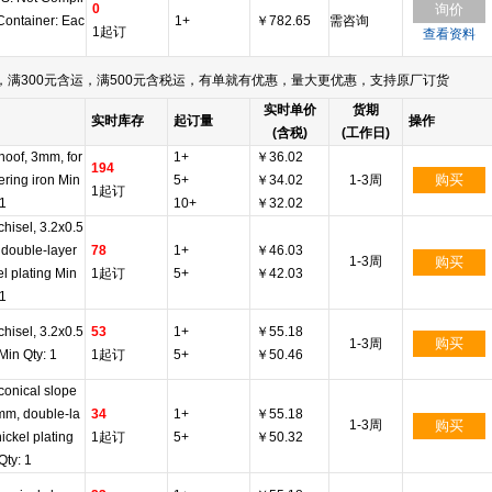
0
询价
Container: Eac
1+
￥782.65
需咨询
1起订
查看资料
满300元含运，满500元含税运，有单就有优惠，量大更优惠，支持原厂订货
实时单价
货期
实时库存
起订量
操作
(含税)
(工作日)
 hoof, 3mm, for
1+
￥36.02
194
购买
ering iron Min
5+
￥34.02
1-3周
1起订
 1
10+
￥32.02
 chisel, 3.2x0.5
double-layer
78
1+
￥46.03
1-3周
购买
el plating Min
1起订
5+
￥42.03
 1
 chisel, 3.2x0.5
53
1+
￥55.18
购买
1-3周
in Qty: 1
1起订
5+
￥50.46
 conical slope
mm, double-la
34
1+
￥55.18
1-3周
购买
nickel plating
1起订
5+
￥50.32
Qty: 1