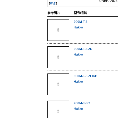
UNBRANDE
[
更多
]
参考图片
型号/品牌
900M-T-3
Hakko
900M-T-3.2D
Hakko
900M-T-3.2LD/P
Hakko
900M-T-3C
Hakko