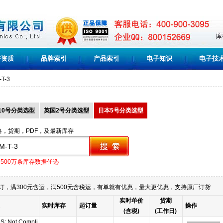
誉资质
品牌索引
产品索引
电子知识
电子技
-T-3
10号分类选型
英国2号分类选型
日本5号分类选型
格，货期，PDF，及最新库存
1500万条库存数据任选
订，满300元含运，满500元含税运，有单就有优惠，量大更优惠，支持原厂订货
实时单价
货期
实时库存
起订量
操作
(含税)
(工作日)
S: Not Compli