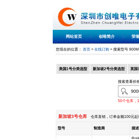
网站首页
创唯简介
荣
您现在的位置：
首页
>
在线订购
> 搜索型号
900M
美国1号分类选型
新加坡2号分类选型
英国
搜索查看价
50个仓库，
新加坡3号仓库
仓库直销，订单金额100元起
型号
制造商
描述
RoH