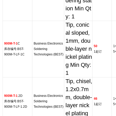
dering stat
ion Min Qt
y: 1
Tip, conic
al sloped,
1mm, dou
900M-T-1
C
Business Electronics
50
1
ble-layer n
库存编号:BST-
Soldering
1起订
5
900M-T-LF-1C
Technologies (BEST)
ickel platin
g Min Qty:
1
Tip, chisel,
1.2x0.7m
900M-T-1
.2D
Business Electronics
m, double-
46
1
库存编号:BST-
Soldering
layer nick
1起订
5
900M-T-LF-1.2D
Technologies (BEST)
el plating