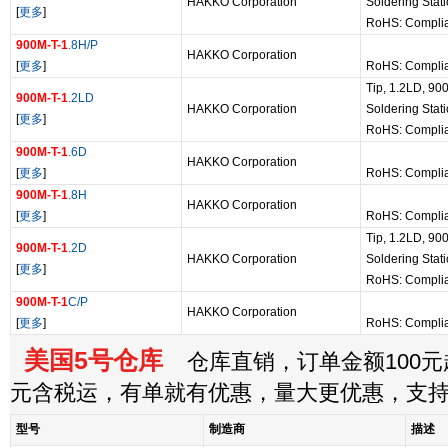
HAKKO Corporation
Soldering Stat
[
更多
]
RoHS: Compli
900M-T-1
.8H/P
HAKKO Corporation
[
更多
]
RoHS: Compli
Tip, 1.2LD, 90
900M-T-1
.2LD
HAKKO Corporation
Soldering Stat
[
更多
]
RoHS: Compli
900M-T-1
.6D
HAKKO Corporation
[
更多
]
RoHS: Compli
900M-T-1
.8H
HAKKO Corporation
[
更多
]
RoHS: Compli
Tip, 1.2LD, 90
900M-T-1
.2D
HAKKO Corporation
Soldering Stat
[
更多
]
RoHS: Compli
900M-T-1
C/P
HAKKO Corporation
[
更多
]
RoHS: Compli
美国5号仓库
仓库直销，订单金额100元起
元含税运，有单就有优惠，量大更优惠，支
型号
制造商
描述