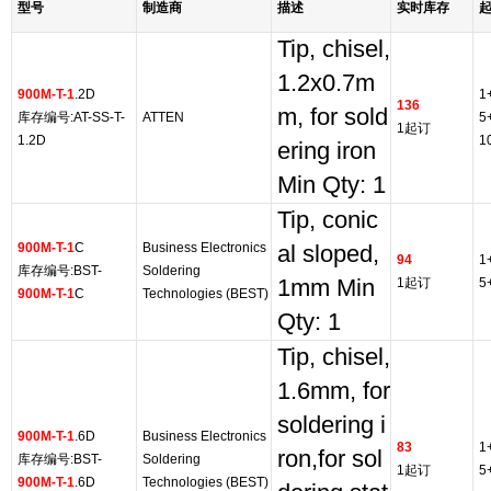
型号
制造商
描述
实时库存
Tip, chisel,
1.2x0.7m
900M-T-1
.2D
1
136
m, for sold
库存编号:AT-SS-T-
ATTEN
5
1起订
1.2D
1
ering iron
Min Qty: 1
Tip, conic
900M-T-1
C
Business Electronics
al sloped,
94
1
库存编号:BST-
Soldering
1mm Min
1起订
5
900M-T-1
C
Technologies (BEST)
Qty: 1
Tip, chisel,
1.6mm, for
soldering i
900M-T-1
.6D
Business Electronics
83
1
ron,for sol
库存编号:BST-
Soldering
1起订
5
900M-T-1
.6D
Technologies (BEST)