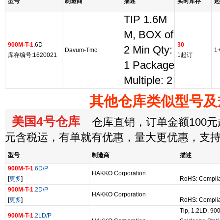
型号
制造商
描述
实时库存
起
TIP 1.6M
M, BOX of
900M-T-1
.6D
30
2 Min Qty:
Davum-Tmc
1
库存编号:1620021
1起订
1 Package
Multiple: 2
其他仓库类似型号及
美国4号仓库
仓库直销，订单金额100元起
元含税运，有单就有优惠，量大更优惠，支
型号
制造商
描述
900M-T-1
.6D/P
HAKKO Corporation
[
更多
]
RoHS: Compli
900M-T-1
.2D/P
HAKKO Corporation
[
更多
]
RoHS: Compli
Tip, 1.2LD, 90
900M-T-1
.2LD/P