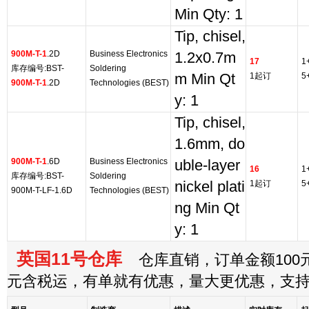
Min Qty: 1
Tip, chisel,
900M-T-1
.2D
Business Electronics
1.2x0.7m
17
1
库存编号:BST-
Soldering
m Min Qt
1起订
5
900M-T-1
.2D
Technologies (BEST)
y: 1
Tip, chisel,
1.6mm, do
900M-T-1
.6D
Business Electronics
uble-layer
16
1
库存编号:BST-
Soldering
nickel plati
1起订
5
900M-T-LF-1.6D
Technologies (BEST)
ng Min Qt
y: 1
英国11号仓库
仓库直销，订单金额100元
元含税运，有单就有优惠，量大更优惠，支