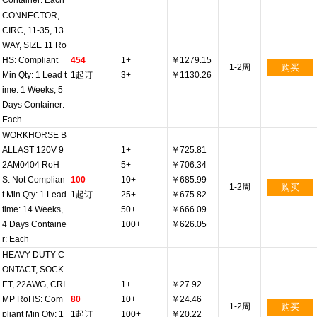
Container: Each
CONNECTOR,
CIRC, 11-35, 13
WAY, SIZE 11 Ro
HS: Compliant
454
1+
￥1279.15
1-2周
购买
Min Qty: 1 Lead t
1起订
3+
￥1130.26
ime: 1 Weeks, 5
Days Container:
Each
WORKHORSE B
ALLAST 120V 9
1+
￥725.81
2AM0404 RoH
5+
￥706.34
S: Not Complian
100
10+
￥685.99
1-2周
购买
t Min Qty: 1 Lead
1起订
25+
￥675.82
time: 14 Weeks,
50+
￥666.09
4 Days Containe
100+
￥626.05
r: Each
HEAVY DUTY C
ONTACT, SOCK
ET, 22AWG, CRI
1+
￥27.92
MP RoHS: Com
80
10+
￥24.46
1-2周
购买
pliant Min Qty: 1
1起订
100+
￥20.22