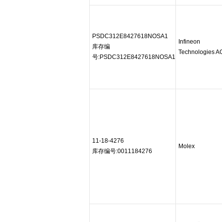
PSDC312E8427618NOSA1
Infineon
库存编
Technologies A
号:PSDC312E8427618NOSA1
11-18-4276
Molex
库存编号:0011184276