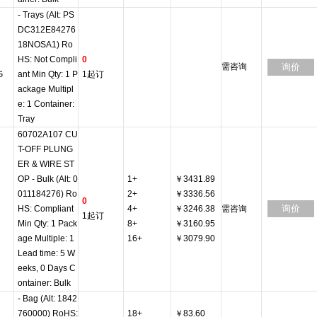
- Trays (Alt: PS
DC312E84276
18NOSA1) Ro
HS: Not Compli
0
需咨询
询价
G
ant Min Qty: 1 P
1起订
ackage Multipl
e: 1 Container:
Tray
60702A107 CU
T-OFF PLUNG
ER & WIRE ST
OP - Bulk (Alt: 0
1+
￥3431.89
011184276) Ro
2+
￥3336.56
0
询价
HS: Compliant
4+
￥3246.38
需咨询
1起订
Min Qty: 1 Pack
8+
￥3160.95
age Multiple: 1
16+
￥3079.90
Lead time: 5 W
eeks, 0 Days C
ontainer: Bulk
- Bag (Alt: 1842
760000) RoHS:
18+
￥83.60