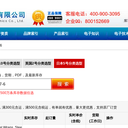
誉资质
品牌索引
产品索引
电子知识
电子技
-6
10号分类选型
英国2号分类选型
日本5号分类选型
格，货期，PDF，及最新库存
1500万条库存数据任选
满300元含运，满500元含税运，有单就有优惠，量大更优惠，支持原厂订货
实时单价
货期
实时库存
起订量
操作
(含税)
(工作日)
al Wraps, Slee