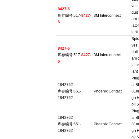
ves,
8427-6
duit
库存编号:517-
8427-
3M Interconnect
am c
6
lato
iant
Spir
ves,
8427-6
duit
库存编号:517-
8427-
3M Interconnect
am c
6
lato
iant
Plug
1842762
al B
库存编号:651-
Phoenix Contact
81m
1842762
gh 
oHS
Plug
1842762
al B
库存编号:651-
Phoenix Contact
81m
1842762
gh 
oHS