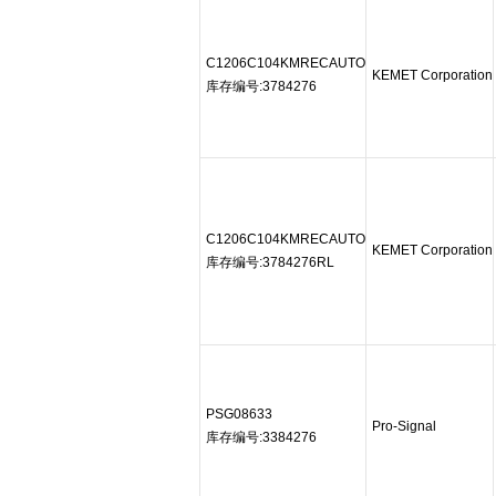
C1206C104KMRECAUTO
KEMET Corporation
库存编号:3784276
C1206C104KMRECAUTO
KEMET Corporation
库存编号:3784276RL
PSG08633
Pro-Signal
库存编号:3384276