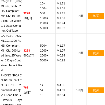
CAP, 0.1UF, 63V,
10+
￥1.71
MLCC, 1206 Ro
100+
￥1.51
HS: Compliant
3228
500+
￥1.17
购买
Min Qty: 10 Lea
1-2周
10起订
1000+
￥1.07
d time: 25 Week
2500+
￥0.94
s, 1 Days Contai
5000+
￥0.92
ner: Cut Tape
CAP, 0.1UF, 63V,
MLCC, 1206 Ro
HS: Compliant
500+
￥1.17
Min Qty: 500 Le
3228
1000+
￥1.07
1-2周
购买
ad time: 25 Wee
500起订
2500+
￥0.94
ks, 1 Days Cont
5000+
￥0.92
ainer: Tape & Re
el
PHONO / RCA C
OUPLER, SKT T
O SKT RoHS: C
1+
￥4.55
767
购买
ompliant Min Qt
5+
￥4.09
1-2周
1起订
y: 1 Lead time: 2
10+
￥3.64
8 Weeks, 1 Days