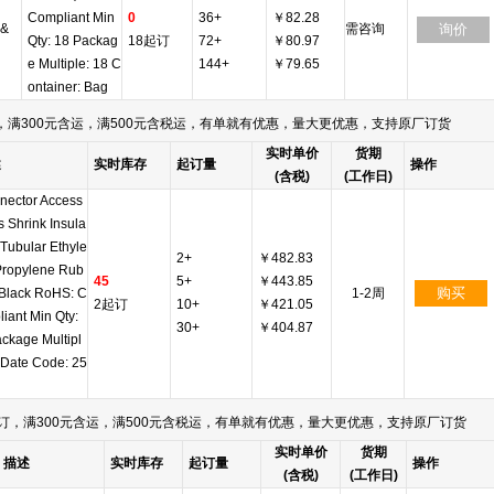
Compliant Min
0
36+
￥82.28
 &
需咨询
询价
Qty: 18 Packag
18起订
72+
￥80.97
e Multiple: 18 C
144+
￥79.65
ontainer: Bag
满300元含运，满500元含税运，有单就有优惠，量大更优惠，支持原厂订货
实时单价
货期
述
实时库存
起订量
操作
(含税)
(工作日)
nector Access
s Shrink Insula
 Tubular Ethyle
2+
￥482.83
Propylene Rub
45
5+
￥443.85
购买
 Black RoHS: C
1-2周
2起订
10+
￥421.05
iant Min Qty:
30+
￥404.87
ckage Multipl
 Date Code: 25
订，满300元含运，满500元含税运，有单就有优惠，量大更优惠，支持原厂订货
实时单价
货期
描述
实时库存
起订量
操作
(含税)
(工作日)