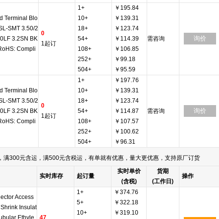
1+
￥195.84
d Terminal Blo
10+
￥139.31
SL-SMT 3.50/2
18+
￥123.74
0
询价
80LF 3.2SN BK
54+
￥114.39
需咨询
1起订
RoHS: Compli
108+
￥106.85
252+
￥99.18
504+
￥95.59
1+
￥197.76
d Terminal Blo
10+
￥139.31
SL-SMT 3.50/2
18+
￥123.74
0
询价
80LF 3.2SN BK
54+
￥114.87
需咨询
1起订
RoHS: Compli
108+
￥107.57
252+
￥100.62
504+
￥96.31
满300元含运，满500元含税运，有单就有优惠，量大更优惠，支持原厂订货
实时单价
货期
实时库存
起订量
操作
(含税)
(工作日)
1+
￥374.76
ector Access
5+
￥322.18
 Shrink Insulat
10+
￥319.10
ubular Ethyle
47