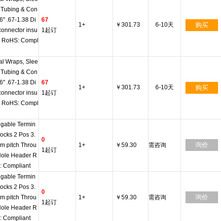
 Tubing & Con
 6" .67-1.38 Di
67
1+
￥301.73
6-10天
购买
onnector insu
1起订
r RoHS: Compl
al Wraps, Slee
 Tubing & Con
 6" .67-1.38 Di
67
1+
￥301.73
6-10天
购买
onnector insu
1起订
r RoHS: Compl
gable Termin
locks 2 Pos 3.
0
询价
m pitch Throu
1+
￥59.30
需咨询
1起订
Hole Header R
: Compliant
gable Termin
locks 2 Pos 3.
0
询价
m pitch Throu
1+
￥59.30
需咨询
1起订
Hole Header R
: Compliant