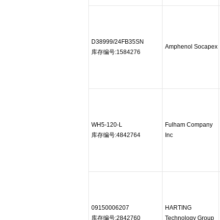
D38999/24FB35SN
Amphenol Socapex
库存编号:1584276
WH5-120-L
Fulham Company
库存编号:4842764
Inc
09150006207
HARTING
库存编号:2842760
Technology Group