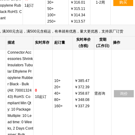
购买
30+
￥316.01
1-2周
ropylene Rub
1起订
50+
￥315.11
Black RoHS: C
100+
￥314.34
iant
250+
￥313.57
满300元含运，满500元含税运，有单就有优惠，量大更优惠，支持原厂订货
实时单价
货期
描述
实时库存
起订量
操作
(含税)
(工作日)
Connector Acc
essories Shrink
Insulators Tubu
lar Ethylene Pr
opylene Rubbe
10+
￥385.47
r Black - Bulk
20+
￥372.39
(Alt: 70001324
0
40+
￥358.87
需咨询
询价
43) RoHS: Co
10起订
80+
￥348.08
mpliant Min Qt
160+
￥337.29
y: 10 Package
Multiple: 10 Le
ad time: 0 Wee
ks, 2 Days Cont
ainer: Bulk