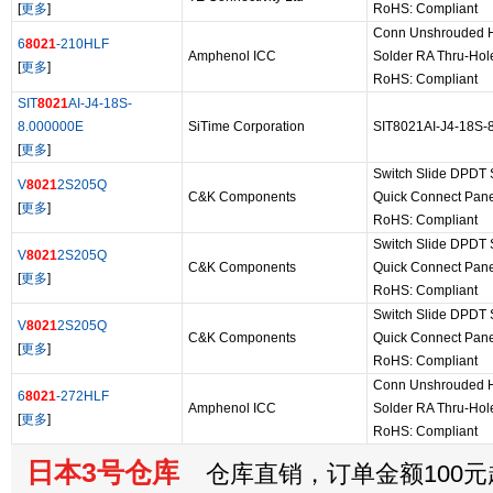
[
更多
]
RoHS: Compliant
Conn Unshrouded 
6
8021
-210HLF
Amphenol ICC
Solder RA Thru-Hol
[
更多
]
RoHS: Compliant
SIT
8021
AI-J4-18S-
8.000000E
SiTime Corporation
SIT8021AI-J4-18S-
[
更多
]
Switch Slide DPDT
V
8021
2S205Q
C&K Components
Quick Connect Pane
[
更多
]
RoHS: Compliant
Switch Slide DPDT
V
8021
2S205Q
C&K Components
Quick Connect Pane
[
更多
]
RoHS: Compliant
Switch Slide DPDT
V
8021
2S205Q
C&K Components
Quick Connect Pane
[
更多
]
RoHS: Compliant
Conn Unshrouded 
6
8021
-272HLF
Amphenol ICC
Solder RA Thru-Hol
[
更多
]
RoHS: Compliant
日本3号仓库
仓库直销，订单金额100元起