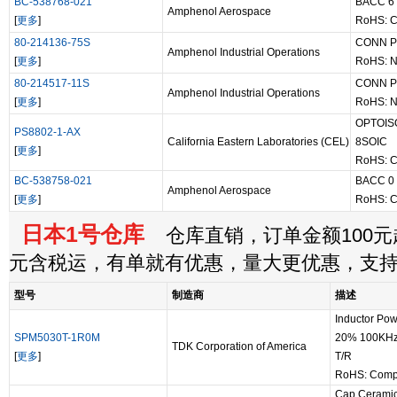
BC-538768-021
BACC 6 
Amphenol Aerospace
[
更多
]
RoHS: C
80-214136-75S
CONN P
Amphenol Industrial Operations
[
更多
]
RoHS: N
80-214517-11S
CONN P
Amphenol Industrial Operations
[
更多
]
RoHS: N
OPTOIS
PS8802-1-AX
California Eastern Laboratories (CEL)
8SOIC
[
更多
]
RoHS: C
BC-538758-021
BACC 0 
Amphenol Aerospace
[
更多
]
RoHS: C
日本1号仓库
仓库直销，订单金额100元起
元含税运，有单就有优惠，量大更优惠，支
型号
制造商
描述
Inductor Po
SPM5030T-1R0M
20% 100KHz
TDK Corporation of America
[
更多
]
T/R
RoHS: Comp
Cap Cerami