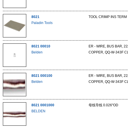
8021
TOOL CRIMP INS TERM
Paladin Tools
8021 00010
ER - WIRE, BUS BAR, 2
Belden
COPPER, QQ-W-343F C
8021 000100
ER - WIRE, BUS BAR, 2
Belden
COPPER, QQ-W-343F C
8021 0001000
母线导线 0.026''OD
BELDEN