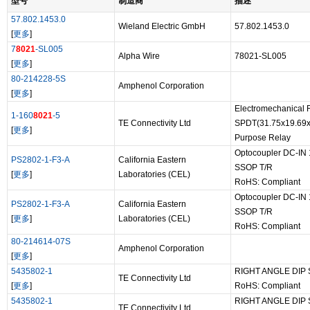
型号
制造商
描述
57.802.1453.0
Wieland Electric GmbH
57.802.1453.0
[
更多
]
7
8021
-SL005
Alpha Wire
78021-SL005
[
更多
]
80-214228-5S
Amphenol Corporation
[
更多
]
Electromechanical
1-160
8021
-5
TE Connectivity Ltd
SPDT(31.75x19.69
[
更多
]
Purpose Relay
Optocoupler DC-IN 
PS2802-1-F3-A
California Eastern
SSOP T/R
[
更多
]
Laboratories (CEL)
RoHS: Compliant
Optocoupler DC-IN 
PS2802-1-F3-A
California Eastern
SSOP T/R
[
更多
]
Laboratories (CEL)
RoHS: Compliant
80-214614-07S
Amphenol Corporation
[
更多
]
5435802-1
RIGHT ANGLE DIP 
TE Connectivity Ltd
[
更多
]
RoHS: Compliant
5435802-1
RIGHT ANGLE DIP 
TE Connectivity Ltd