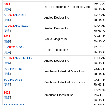
8021
PC BOAR
Vector Electronics & Technology Inc
[
更多
]
RoHS: N
AD
8021
ARZ-REEL
IC OPA
Analog Devices Inc
[
更多
]
RoHS: C
AD
8021
ARZ-REEL
IC OPA
Analog Devices Inc
[
更多
]
RoHS: C
8021
MAGNET
Radial Magnet Inc
[
更多
]
RoHS: C
LTM
8021
IV#PBF
IC DC/
Linear Technology
[
更多
]
RoHS: C
AD
8021
ARMZ-REEL7
IC OPA
Analog Devices Inc
[
更多
]
RoHS: C
80-214511-4S
CONN P
Amphenol Industrial Operations
[
更多
]
RoHS: N
80-214514-2S
CONN P
Amphenol Industrial Operations
[
更多
]
RoHS: N
LOCKNU
8021
American Electrical Inc
PG21
[
更多
]
RoHS: C