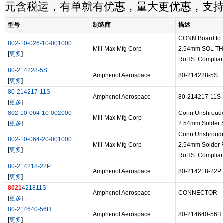
元含税运，有单就有优惠，量大更优惠，支
型号
制造商
描述
CONN Board to
802-10-026-10-001000
Mill-Max Mfg Corp
2.54mm SOL T
[
更多
]
RoHS: Complian
80-214228-5S
Amphenol Aerospace
80-214228-5S
[
更多
]
80-214217-11S
Amphenol Aerospace
80-214217-11S
[
更多
]
802-10-064-10-002000
Conn Unshroud
Mill-Max Mfg Corp
[
更多
]
2.54mm Solder 
Conn Unshroud
802-10-064-20-001000
Mill-Max Mfg Corp
2.54mm Solder 
[
更多
]
RoHS: Complian
80-214218-22P
Amphenol Aerospace
80-214218-22P
[
更多
]
8021
421811S
Amphenol Aerospace
CONNECTOR
[
更多
]
80-214640-56H
Amphenol Aerospace
80-214640-56H
[
更多
]