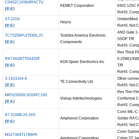
C0402C103K8RACTU
KEMET Corporation
0402 125C P
[
更多
]
RoHS: Compl
ST-101N
Unidentified
Heyco
[
更多
]
RoHS: Not C
AND Gate 1-
TC7SZ08FU(TE85L,F)
Toshiba America Electronic
SSOP T/R
[
更多
]
Components
RoHS: Compl
Res Thick F
RK73H2BTTD4420F
0.25W(1/4W)
KOA Speer Electronics Inc
[
更多
]
T/R
RoHS: Compl
3-1423164-6
Other connec
TE Connectivity Ltd
[
更多
]
RoHS: Not C
Res Thin Fi
MRS25000C8209FC100
Vishay Intertechnologies
Conformal 
[
更多
]
RoHS: Compl
Conn MIL-C-
97-3108B-20-16S
Amphenol Corporation
Solder RA Ca
[
更多
]
RoHS: Not C
Conn Submin
MS27468T17B6PA
Amphenol Corporation
Crimp ST Jam