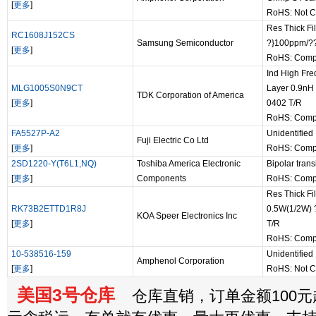
[
更多
]
RoHS: Not C
Res Thick F
RC1608J152CS
Samsung Semiconductor
?}100ppm/?
[
更多
]
RoHS: Compl
Ind High Fre
MLG1005S0N9CT
Layer 0.9nH
TDK Corporation of America
[
更多
]
0402 T/R
RoHS: Comp
FA5527P-A2
Unidentified
Fuji Electric Co Ltd
[
更多
]
RoHS: Comp
2SD1220-Y(T6L1,NQ)
Toshiba America Electronic
Bipolar trans
[
更多
]
Components
RoHS: Comp
Res Thick F
RK73B2ETTD1R8J
0.5W(1/2W) 
KOA Speer Electronics Inc
[
更多
]
T/R
RoHS: Comp
10-538516-159
Unidentified
Amphenol Corporation
[
更多
]
RoHS: Not C
美国3号仓库
仓库直销，订单金额100元起