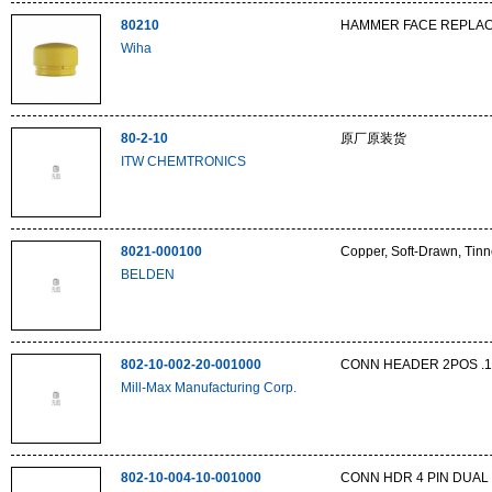
80210
HAMMER FACE REPLAC
Wiha
80-2-10
原厂原装货
ITW CHEMTRONICS
8021-000100
Copper, Soft-Drawn, Tin
BELDEN
802-10-002-20-001000
CONN HEADER 2POS .1
Mill-Max Manufacturing Corp.
802-10-004-10-001000
CONN HDR 4 PIN DUAL