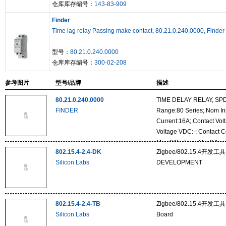
仓库库存编号：
143-83-909
Finder
Time lag relay Passing make contact, 80.21.0.240.0000, Finder
型号：
80.21.0.240.0000
仓库库存编号：
300-02-208
参考图片
型号/品牌
描述
80.21.0.240.0000
TIME DELAY RELAY, SPDT
FINDER
Range:80 Series; Nom In
Current:16A; Contact Vo
Voltage VDC:-; Contact C
Max:24h; Time Min:0.1s; 
802.15.4-2.4-DK
Zigbee/802.15.4开发工具 2
Adjustment:Screwdriver S
Silicon Labs
DEVELOPMENT
802.15.4-2.4-TB
Zigbee/802.15.4开发工具 2
Silicon Labs
Board