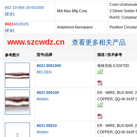
Conn Unshroud
802-10-064-20-001000
Mill-Max Mfg Corp
2.54mm Solder 
[
更多
]
RoHS: Complian
8021
461810S
Amphenol Aerospace
Position Circula
[
更多
]
www.szcwdz.cn
查看更多相关产品
型号/品牌
描述 / 技术参考
参考图片
8021 0001000
母线导线 0.026''OD
BELDEN
8021 000100
ER - WIRE, BUS BAR, 
Belden
COPPER, QQ-W-343F 
8021 00010
ER - WIRE, BUS BAR, 
Belden
COPPER, QQ-W-343F 