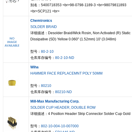
别名：5400718353 <br>98-0798-1189-3 <br>98079811893
<br>SCP121 <br>
Chemtronics
SOLDER BRAID
详细描述：Desolder Braid/Wick Rosin, Non Activated (R) Static
Dissipative (SD) Yellow 0.060" (1.52mm) 10' (3.048m)
型号：
80-2-10
仓库库存编号：
80-2-10-ND
Wiha
HAMMER FACE REPLACEMNT POLY 50MM
型号：
80210
仓库库存编号：
80210-ND
Mill-Max Manufacturing Corp.
SOLDER CUP HEADER, DOUBLE ROW
详细描述：4 Position Header Strip Connector Solder Cup Gold
型号：
802-10-004-10-007000