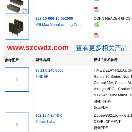
802-10-006-10-052000
CONN HEADER 6POS 0.
Mill-Max Manufacturing Corp.
www.szcwdz.com
查看更多相关产品
型号/品牌
描述 / 技术参考
参考图片
80.21.0.240.0000
TIME DELAY RELAY, SP
FINDER
Range:80 Series; Nom I
Current:16A; Contact V
Voltage VDC:-; Contact
Max:24h; Time Min:0.1s
Slot; Relay
暂无PDF
802.15.4-2.4-DK
Zigbee/802.15.4开发工具
Silicon Labs
DEVELOPMENT
暂无PDF