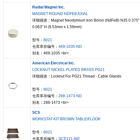
Radial Magnet Inc.
MAGNET ROUND NDFEB AXIAL
详细描述：Magnet Neodymium Iron Boron (NdFeB) N35 0.375" 
0.063" H (9.53mm x 1.59mm)
型号：
8021
仓库库存编号：
469-1035-ND
别名：469-1035 <br>
American Electrical Inc.
LOCKNUT NICKEL PLATED BRASS PG21
详细描述：Locknut For PG21 Thread - Cable Glands
型号：
8021
仓库库存编号：
288-1473-ND
别名：288-1473 <br>
SCS
WORKSTAT KIT BROWN TABLE/FLOOR
型号：
8021
仓库库存编号：
SCP121-ND