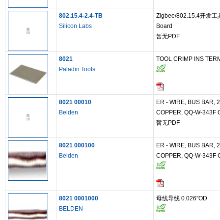
802.15.4-2.4-TB
Zigbee/802.15.4开发工具 
Silicon Labs
Board
暂无PDF
8021
TOOL CRIMP INS TER
Paladin Tools
8021 00010
ER - WIRE, BUS BAR, 
Belden
COPPER, QQ-W-343F 
暂无PDF
8021 000100
ER - WIRE, BUS BAR, 
Belden
COPPER, QQ-W-343F 
8021 0001000
母线导线 0.026''OD
BELDEN