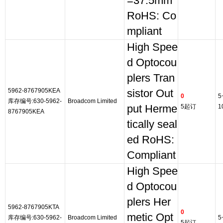
=37.5mm
RoHS: Co
mpliant
High Spee
d Optocou
plers Tran
5962-8767905KEA
sistor Out
0
5
库存编号:630-5962-
Broadcom Limited
put Herme
5起订
1
8767905KEA
tically seal
ed RoHS:
Compliant
High Spee
d Optocou
plers Her
5962-8767905KTA
0
metic Opt
库存编号:630-5962-
Broadcom Limited
5
5起订