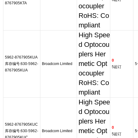
8767905KTA
ocoupler
RoHS: Co
mpliant
High Spee
d Optocou
plers Her
5962-8767905KUA
0
metic Opt
库存编号:630-5962-
Broadcom Limited
5
5起订
8767905KUA
ocoupler
RoHS: Co
mpliant
High Spee
d Optocou
plers Her
5962-8767905KUC
0
metic Opt
库存编号:630-5962-
Broadcom Limited
5
5起订
8767905KUC