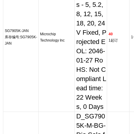
s - 5, 5.2,
8, 12, 15,
18, 20, 24
SG7905K-JAN
V Fixed, P
Microchip
40
库存编号:SG7905K-
1
Technology Inc
rojected E
1起订
JAN
OL: 2046-
01-27 Ro
HS: Not C
ompliant L
ead time:
22 Week
s, 0 Days
D_SG790
5K-M-BG-