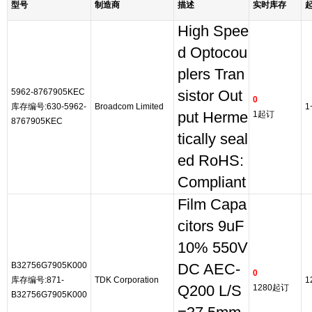
型号
制造商
描述
实时库存
High Spee
d Optocou
plers Tran
5962-8767905KEC
sistor Out
0
库存编号:630-5962-
Broadcom Limited
1
put Herme
1起订
8767905KEC
tically seal
ed RoHS:
Compliant
Film Capa
citors 9uF
10% 550V
B32756G7905K000
DC AEC-
0
库存编号:871-
TDK Corporation
1
Q200 L/S
1280起订
B32756G7905K000