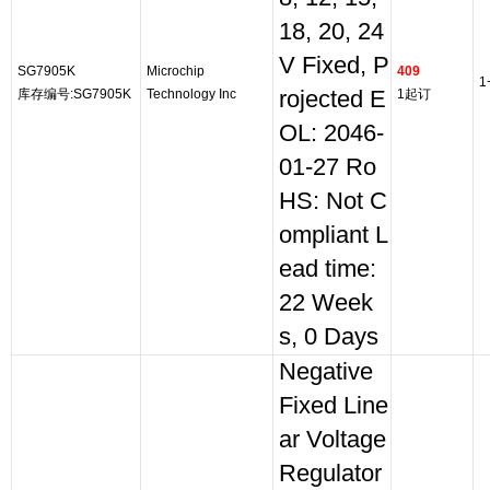
18, 20, 24
V Fixed, P
SG7905K
Microchip
409
1
库存编号:SG7905K
Technology Inc
rojected E
1起订
OL: 2046-
01-27 Ro
HS: Not C
ompliant L
ead time:
22 Week
s, 0 Days
Negative
Fixed Line
ar Voltage
Regulator