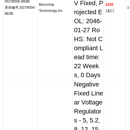
SG7905K-883B
V Fixed, P
Microchip
2430
库存编号:SG7905K-
1
Technology Inc
rojected E
1起订
883B
OL: 2046-
01-27 Ro
HS: Not C
ompliant L
ead time:
22 Week
s, 0 Days
Negative
Fixed Line
ar Voltage
Regulator
s - 5, 5.2,
8, 12, 15,