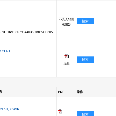
不受无铅要
搜索
求限制
-ND <br>98079844035 <br>SCP305
R CERT
搜索
无铅
号
PDF
操作
N KIT, 724VK
搜索