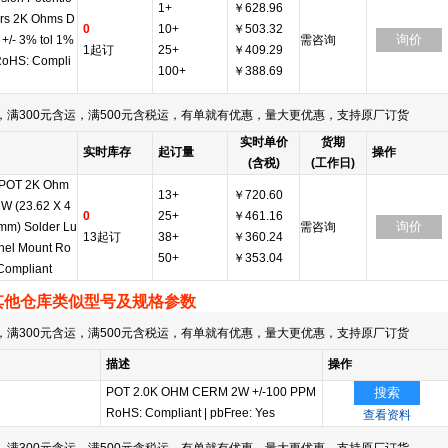
1+
￥628.96
rs 2K Ohms D
0
10+
￥503.32
询价
l +/- 3% tol 1%
需咨询
1起订
25+
￥409.29
RoHS: Compli
100+
￥388.69
满300元含运，满500元含税运，有单就有优惠，量大更优惠，支持原厂订货
实时单价
货期
实时库存
起订量
操作
(含税)
(工作日)
 POT 2K Ohm
13+
￥720.60
W (23.62 X 4
0
25+
￥461.16
询价
mm) Solder Lu
需咨询
13起订
38+
￥360.24
nel Mount Ro
50+
￥353.04
Compliant
其他仓库类似型号及规格参数
满300元含运，满500元含税运，有单就有优惠，量大更优惠，支持原厂订货
描述
操作
POT 2.0K OHM CERM 2W +/-100 PPM
搜索
RoHS: Compliant
|
pbFree: Yes
查看资料