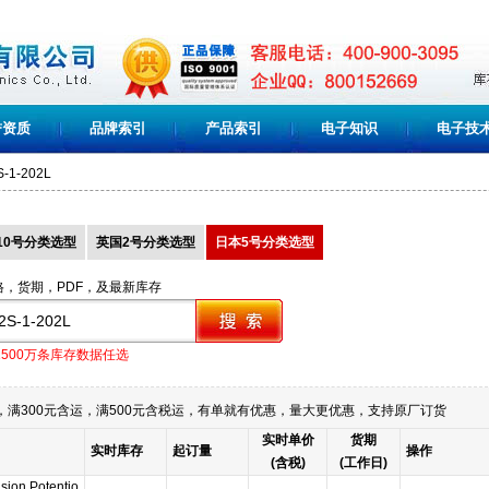
誉资质
品牌索引
产品索引
电子知识
电子技
S-1-202L
10号分类选型
英国2号分类选型
日本5号分类选型
格，货期，PDF，及最新库存
1500万条库存数据任选
满300元含运，满500元含税运，有单就有优惠，量大更优惠，支持原厂订货
实时单价
货期
实时库存
起订量
操作
(含税)
(工作日)
ision Potentio