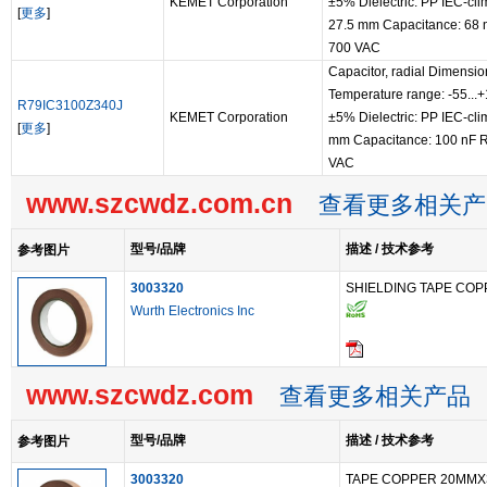
KEMET Corporation
±5% Dielectric: PP IEC-cli
[
更多
]
27.5 mm Capacitance: 68 
700 VAC
Capacitor, radial Dimensio
Temperature range: -55...
R79IC3100Z340J
KEMET Corporation
±5% Dielectric: PP IEC-cli
[
更多
]
mm Capacitance: 100 nF R
VAC
www.szcwdz.com.cn
查看更多相关产
型号/品牌
描述 / 技术参考
参考图片
3003320
SHIELDING TAPE CO
Wurth Electronics Inc
www.szcwdz.com
查看更多相关产品
型号/品牌
描述 / 技术参考
参考图片
3003320
TAPE COPPER 20MMX