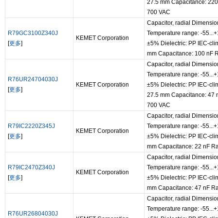
27.5 mm Capacitance: 220
700 VAC
Capacitor, radial Dimensio
R79GC3100Z340J
Temperature range: -55...
KEMET Corporation
[
更多
]
±5% Dielectric: PP IEC-cli
mm Capacitance: 100 nF R
Capacitor, radial Dimensio
Temperature range: -55...
R76UR24704030J
KEMET Corporation
±5% Dielectric: PP IEC-cli
[
更多
]
27.5 mm Capacitance: 47 
700 VAC
Capacitor, radial Dimensio
R79IC2220Z345J
Temperature range: -55...
KEMET Corporation
[
更多
]
±5% Dielectric: PP IEC-cli
mm Capacitance: 22 nF Ra
Capacitor, radial Dimensio
R79IC2470Z340J
Temperature range: -55...
KEMET Corporation
[
更多
]
±5% Dielectric: PP IEC-cli
mm Capacitance: 47 nF Ra
Capacitor, radial Dimensio
Temperature range: -55...
R76UR26804030J