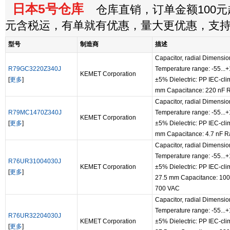
日本5号仓库
仓库直销，订单金额100元起
元含税运，有单就有优惠，量大更优惠，支
型号
制造商
描述
Capacitor, radial Dimensio
R79GC3220Z340J
Temperature range: -55...
KEMET Corporation
[
更多
]
±5% Dielectric: PP IEC-cli
mm Capacitance: 220 nF R
Capacitor, radial Dimensio
R79MC1470Z340J
Temperature range: -55...
KEMET Corporation
[
更多
]
±5% Dielectric: PP IEC-cli
mm Capacitance: 4.7 nF R
Capacitor, radial Dimensio
Temperature range: -55...
R76UR31004030J
KEMET Corporation
±5% Dielectric: PP IEC-cli
[
更多
]
27.5 mm Capacitance: 100
700 VAC
Capacitor, radial Dimensio
Temperature range: -55...
R76UR32204030J
KEMET Corporation
±5% Dielectric: PP IEC-cli
[
更多
]