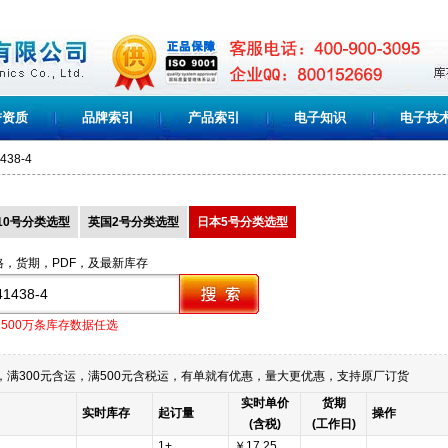
誉资质
品牌索引
产品索引
电子知识
电子技
438-4
10号分类选型
英国2号分类选型
日本5号分类选型
格，货期，PDF，及最新库存
1500万条库存数据任选
满300元含运，满500元含税运，有单就有优惠，量大更优惠，支持原厂订货
实时单价
货期
实时库存
起订量
操作
(含税)
(工作日)
1+
￥17.25