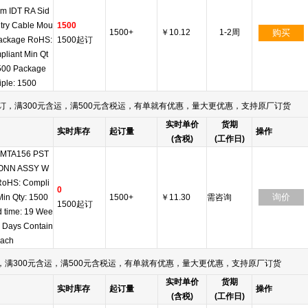
m IDT RA Sid
try Cable Mou
1500
1500+
￥10.12
1-2周
购买
Package RoHS:
1500起订
liant Min Qt
1500 Package
iple: 1500
订，满300元含运，满500元含税运，有单就有优惠，量大更优惠，支持原厂订货
实时单价
货期
实时库存
起订量
操作
(含税)
(工作日)
 MTA156 PST
ONN ASSY W
RoHS: Compli
0
询价
Min Qty: 1500
1500+
￥11.30
需咨询
1500起订
 time: 19 Wee
4 Days Contain
Each
满300元含运，满500元含税运，有单就有优惠，量大更优惠，支持原厂订货
实时单价
货期
实时库存
起订量
操作
(含税)
(工作日)