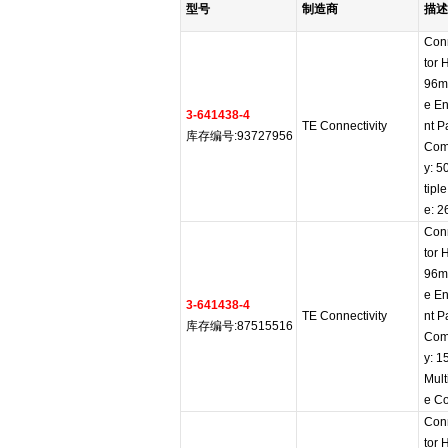
型号
制造商
描述
Con
tor 
96m
e En
3-641438-4
TE Connectivity
nt 
库存编号:93727956
Comp
y: 5
tipl
e: 2
Con
tor 
96m
e En
3-641438-4
TE Connectivity
nt 
库存编号:87515516
Comp
y: 
Mult
e C
Con
tor 