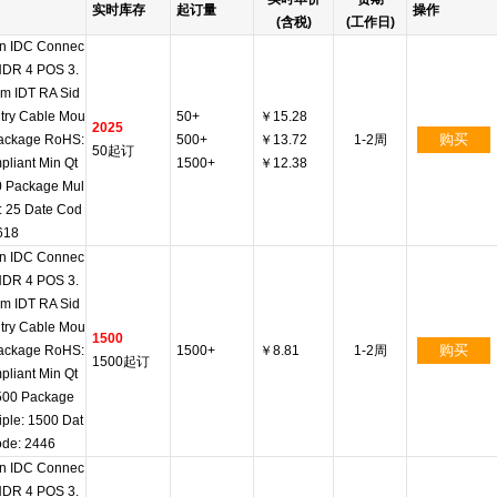
实时库存
起订量
操作
(含税)
(工作日)
n IDC Connec
HDR 4 POS 3.
m IDT RA Sid
try Cable Mou
50+
￥15.28
2025
购买
Package RoHS:
500+
￥13.72
1-2周
50起订
liant Min Qt
1500+
￥12.38
0 Package Mul
e: 25 Date Cod
618
n IDC Connec
HDR 4 POS 3.
m IDT RA Sid
try Cable Mou
1500
购买
Package RoHS:
1500+
￥8.81
1-2周
1500起订
liant Min Qt
1500 Package
iple: 1500 Dat
ode: 2446
n IDC Connec
HDR 4 POS 3.