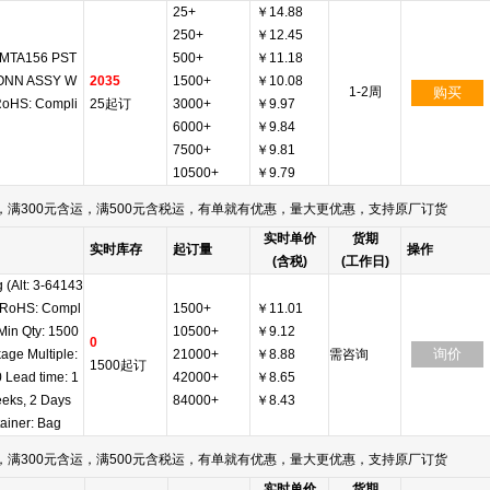
25+
￥14.88
250+
￥12.45
 MTA156 PST
500+
￥11.18
ONN ASSY W
2035
1500+
￥10.08
1-2周
购买
oHS: Compli
25起订
3000+
￥9.97
6000+
￥9.84
7500+
￥9.81
10500+
￥9.79
满300元含运，满500元含税运，有单就有优惠，量大更优惠，支持原厂订货
实时单价
货期
实时库存
起订量
操作
(含税)
(工作日)
g (Alt: 3-64143
 RoHS: Compl
1500+
￥11.01
 Min Qty: 1500
10500+
￥9.12
0
询价
age Multiple:
21000+
￥8.88
需咨询
1500起订
 Lead time: 1
42000+
￥8.65
eks, 2 Days
84000+
￥8.43
ainer: Bag
满300元含运，满500元含税运，有单就有优惠，量大更优惠，支持原厂订货
实时单价
货期