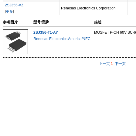
2SJ356-AZ
Renesas Electronics Corporation
[
更多
]
参考图片
型号/品牌
描述
2SJ356-T1-AY
MOSFET P-CH 60V SC-
Renesas Electronics America/NEC
上一页
1
下一页