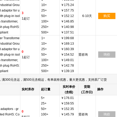
Industrial Grou
10+
￥175.24
 adaptor for u
25+
￥157.75
3
购买
ith plug-in isol
50+
￥152.12
6-10天
1起订
n transformer,
100+
￥146.85
ish plug RoHS:
250+
￥140.98
liant
500+
￥137.51
r Transforme
1+
￥199.68
Industrial Grou
10+
￥169.13
 adaptor for u
25+
￥160.39
0
询价
ith plug-in isol
50+
￥154.52
需咨询
1起订
n transformer,
100+
￥149.01
ish plug RoHS:
250+
￥142.78
liant
500+
￥139.19
满300元含运，满500元含税运，有单就有优惠，量大更优惠，支持原厂订货
实时单价
货期
实时库存
起订量
操作
(含税)
(工作日)
5+
￥176.01
25+
￥159.55
 adaptors - gr
50+
￥152.35
0
询价
ded RoHS: Co
100+
￥145.79
需咨询