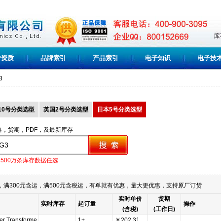
誉资质
品牌索引
产品索引
电子知识
电子技
3
10号分类选型
英国2号分类选型
日本5号分类选型
格，货期，PDF，及最新库存
1500万条库存数据任选
满300元含运，满500元含税运，有单就有优惠，量大更优惠，支持原厂订货
实时单价
货期
实时库存
起订量
操作
(含税)
(工作日)
r Transforme
1+
￥202.31