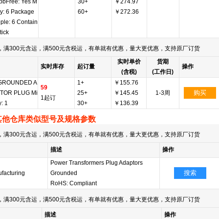
 pbFree: Yes M
30+
￥274.97
ty: 6 Package
60+
￥272.36
iple: 6 Contain
tick
满300元含运，满500元含税运，有单就有优惠，量大更优惠，支持原厂订货
实时单价
货期
实时库存
起订量
操作
(含税)
(工作日)
GROUNDED A
1+
￥155.76
59
购买
TOR PLUG Mi
25+
￥145.45
1-3周
1起订
y: 1
30+
￥136.39
其他仓库类似型号及规格参数
满300元含运，满500元含税运，有单就有优惠，量大更优惠，支持原厂订货
描述
操作
Power Transformers Plug Adaptors
搜索
acturing
Grounded
RoHS: Compliant
满300元含运，满500元含税运，有单就有优惠，量大更优惠，支持原厂订货
描述
操作