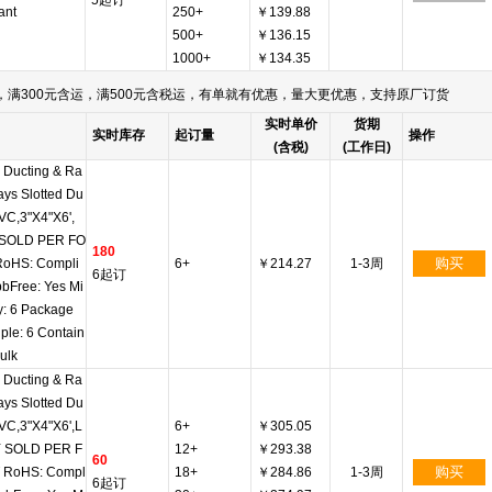
5起订
ant
250+
￥139.88
500+
￥136.15
1000+
￥134.35
满300元含运，满500元含税运，有单就有优惠，量大更优惠，支持原厂订货
实时单价
货期
实时库存
起订量
操作
(含税)
(工作日)
 Ducting & Ra
ys Slotted Du
PVC,3"X4"X6',
SOLD PER FO
180
购买
RoHS: Compli
6+
￥214.27
1-3周
6起订
pbFree: Yes Mi
y: 6 Package
iple: 6 Contain
Bulk
 Ducting & Ra
ys Slotted Du
PVC,3"X4"X6',L
6+
￥305.05
 SOLD PER F
12+
￥293.38
60
购买
 RoHS: Compl
18+
￥284.86
1-3周
6起订