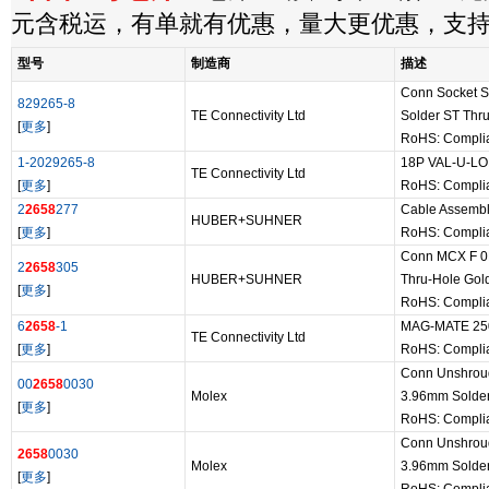
元含税运，有单就有优惠，量大更优惠，支
型号
制造商
描述
Conn Socket 
829265-8
TE Connectivity Ltd
Solder ST Thr
[
更多
]
RoHS: Compli
1-2029265-8
18P VAL-U-L
TE Connectivity Ltd
[
更多
]
RoHS: Compli
2
2658
277
Cable Assemb
HUBER+SUHNER
[
更多
]
RoHS: Compli
Conn MCX F 0
2
2658
305
HUBER+SUHNER
Thru-Hole Gold
[
更多
]
RoHS: Compli
6
2658
-1
MAG-MATE 25
TE Connectivity Ltd
[
更多
]
RoHS: Compli
Conn Unshrou
00
2658
0030
Molex
3.96mm Solder
[
更多
]
RoHS: Compli
Conn Unshrou
2658
0030
Molex
3.96mm Solder
[
更多
]