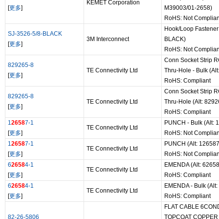
KEMET Corporation
[
更多
]
M39003/01-2658)
RoHS: Not Complian
Hook/Loop Fastener B
SJ-3526-5/8-BLACK
3M Interconnect
BLACK)
[
更多
]
RoHS: Not Complian
Conn Socket Strip 
829265-8
TE Connectivity Ltd
Thru-Hole - Bulk (Al
[
更多
]
RoHS: Compliant
Conn Socket Strip 
829265-8
TE Connectivity Ltd
Thru-Hole (Alt: 8292
[
更多
]
RoHS: Compliant
1
2658
7-1
PUNCH - Bulk (Alt: 
TE Connectivity Ltd
[
更多
]
RoHS: Not Complian
1
2658
7-1
PUNCH (Alt: 126587
TE Connectivity Ltd
[
更多
]
RoHS: Not Complian
6
2658
4-1
EMENDA (Alt: 62658
TE Connectivity Ltd
[
更多
]
RoHS: Compliant
6
2658
4-1
EMENDA - Bulk (Alt:
TE Connectivity Ltd
[
更多
]
RoHS: Compliant
FLAT CABLE 6CON
82-26-5806
TOPCOAT COPPER 