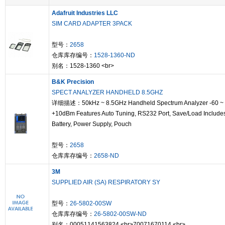
Adafruit Industries LLC
SIM CARD ADAPTER 3PACK
型号：
2658
仓库库存编号：
1528-1360-ND
别名：1528-1360 <br>
B&K Precision
SPECT ANALYZER HANDHELD 8.5GHZ
详细描述：50kHz ~ 8.5GHz Handheld Spectrum Analyzer -60 ~
+10dBm Features Auto Tuning, RS232 Port, Save/Load Include
Battery, Power Supply, Pouch
型号：
2658
仓库库存编号：
2658-ND
3M
SUPPLIED AIR (SA) RESPIRATORY SY
型号：
26-5802-00SW
仓库库存编号：
26-5802-00SW-ND
别名：00051141563824 <br>70071670114 <br>