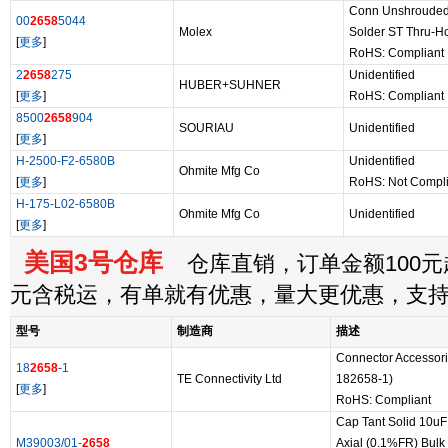
Conn Unshroude
00
2658
5044
Molex
Solder ST Thru-H
[
更多
]
RoHS: Compliant
2
2658
275
Unidentified
HUBER+SUHNER
[
更多
]
RoHS: Compliant
8500
2658
904
SOURIAU
Unidentified
[
更多
]
H-2500-F2-6580B
Unidentified
Ohmite Mfg Co
[
更多
]
RoHS: Not Compli
H-175-L02-6580B
Ohmite Mfg Co
Unidentified
[
更多
]
美国3号仓库
仓库直销，订单金额100元起
元含税运，有单就有优惠，量大更优惠，支
型号
制造商
描述
Connector Accessorie
18
2658
-1
TE Connectivity Ltd
182658-1)
[
更多
]
RoHS: Compliant
Cap Tant Solid 10u
M39003/01-
2658
Axial (0.1%FR) Bulk 