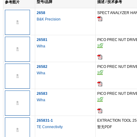
型号/品牌
描述 / 技术参考
参考图片
2658
SPECT ANALYZER HA
B&K Precision
26581
PICO PREC NUT DRIVE
Wiha
26582
PICO PREC NUT DRIVE
Wiha
26583
PICO PREC NUT DRIVE
Wiha
265831-1
EXTRACTION TOOL 25
TE Connectivity
暂无PDF