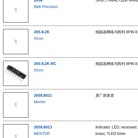
2658
SPECT ANALYZER HAN
B&K Precision
265-8.2K
电阻器网络与阵列 8PIN 8.
Xicon
265-8.2K-RC
电阻器网络与阵列 8PIN 8.
Xicon
2658.8021
原厂原装货
Mentor
2658.8023
Indicator: LED; recessed
MENTOR
brass; ?LED:5mm