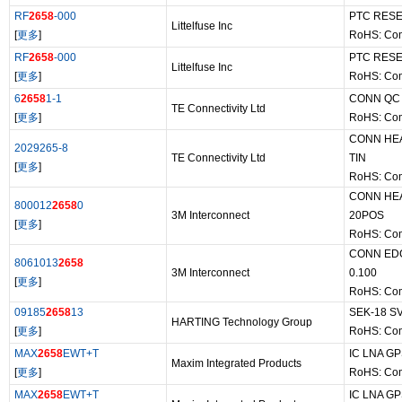
RF
2658
-000
PTC RESE
Littelfuse Inc
[
更多
]
RoHS: Com
RF
2658
-000
PTC RESE
Littelfuse Inc
[
更多
]
RoHS: Com
6
2658
1-1
CONN QC 
TE Connectivity Ltd
[
更多
]
RoHS: Com
CONN HE
2029265-8
TE Connectivity Ltd
TIN
[
更多
]
RoHS: Com
CONN HEA
800012
2658
0
3M Interconnect
20POS
[
更多
]
RoHS: Com
CONN ED
8061013
2658
3M Interconnect
0.100
[
更多
]
RoHS: Com
09185
2658
13
SEK-18 SV
HARTING Technology Group
[
更多
]
RoHS: Com
MAX
2658
EWT+T
IC LNA G
Maxim Integrated Products
[
更多
]
RoHS: Com
MAX
2658
EWT+T
IC LNA G