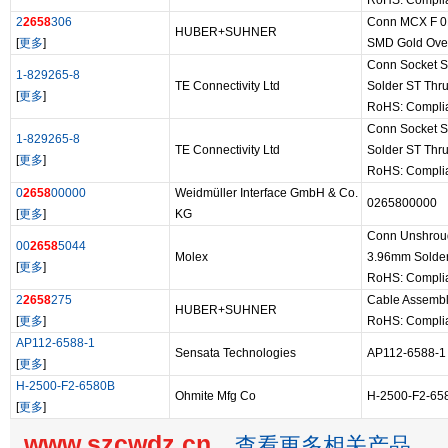
RoHS: Compli
2
2658
306
Conn MCX F 0
HUBER+SUHNER
[
更多
]
SMD Gold Over
Conn Socket 
1-829265-8
TE Connectivity Ltd
Solder ST Thr
[
更多
]
RoHS: Compli
Conn Socket 
1-829265-8
TE Connectivity Ltd
Solder ST Thr
[
更多
]
RoHS: Compli
0
2658
00000
Weidmüller Interface GmbH & Co.
0265800000
[
更多
]
KG
Conn Unshrou
00
2658
5044
Molex
3.96mm Solder
[
更多
]
RoHS: Compli
2
2658
275
Cable Assemb
HUBER+SUHNER
[
更多
]
RoHS: Compli
AP112-6588-1
Sensata Technologies
AP112-6588-1
[
更多
]
H-2500-F2-6580B
Ohmite Mfg Co
H-2500-F2-65
[
更多
]
www.szcwdz.cn
查看更多相关产品