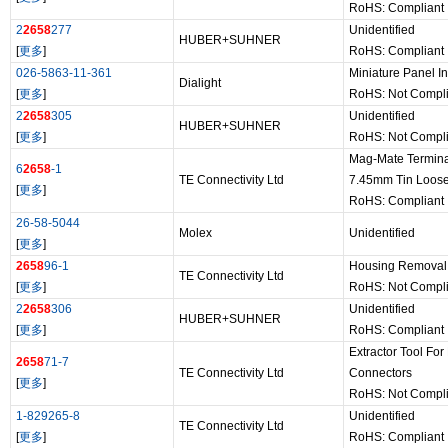
RoHS: Compliant
2
2658
277
Unidentified
HUBER+SUHNER
[
更多
]
RoHS: Compliant
026-5863-11-361
Miniature Panel In
Dialight
[
更多
]
RoHS: Not Compli
2
2658
305
Unidentified
HUBER+SUHNER
[
更多
]
RoHS: Not Compli
Mag-Mate Termin
6
2658
-1
TE Connectivity Ltd
7.45mm Tin Loose
[
更多
]
RoHS: Compliant
26-58-5044
Molex
Unidentified
[
更多
]
2658
96-1
Housing Removal
TE Connectivity Ltd
[
更多
]
RoHS: Not Compli
2
2658
306
Unidentified
HUBER+SUHNER
[
更多
]
RoHS: Compliant
Extractor Tool For
2658
71-7
TE Connectivity Ltd
Connectors
[
更多
]
RoHS: Not Compli
1-829265-8
Unidentified
TE Connectivity Ltd
[
更多
]
RoHS: Compliant