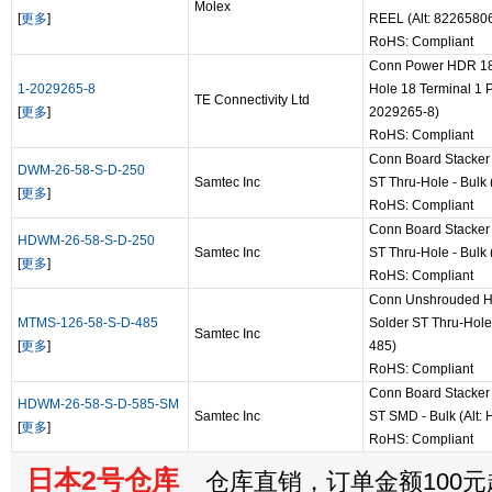
Molex
[
更多
]
REEL (Alt: 8226580
RoHS: Compliant
Conn Power HDR 18
1-2029265-8
Hole 18 Terminal 1 Po
TE Connectivity Ltd
[
更多
]
2029265-8)
RoHS: Compliant
Conn Board Stacke
DWM-26-58-S-D-250
Samtec Inc
ST Thru-Hole - Bulk
[
更多
]
RoHS: Compliant
Conn Board Stacke
HDWM-26-58-S-D-250
Samtec Inc
ST Thru-Hole - Bulk
[
更多
]
RoHS: Compliant
Conn Unshrouded 
MTMS-126-58-S-D-485
Solder ST Thru-Hole
Samtec Inc
[
更多
]
485)
RoHS: Compliant
Conn Board Stacke
HDWM-26-58-S-D-585-SM
Samtec Inc
ST SMD - Bulk (Alt
[
更多
]
RoHS: Compliant
日本2号仓库
仓库直销，订单金额100元起