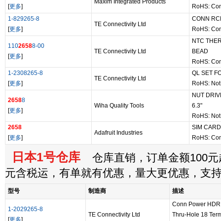
Maxim Integrated Products
[
更多
]
RoHS: Com
1-829265-8
CONN RCP
TE Connectivity Ltd
[
更多
]
RoHS: Com
NTC THER
110
2658
8-00
TE Connectivity Ltd
BEAD
[
更多
]
RoHS: Com
1-2308265-8
QL SET F
TE Connectivity Ltd
[
更多
]
RoHS: Not
NUT DRIV
2658
8
Wiha Quality Tools
6.3"
[
更多
]
RoHS: Not
2658
SIM CARD
Adafruit Industries
[
更多
]
RoHS: Com
日本1号仓库
仓库直销，订单金额100元起
元含税运，有单就有优惠，量大更优惠，支
型号
制造商
描述
Conn Power HDR 
1-2029265-8
TE Connectivity Ltd
Thru-Hole 18 Term
[
更多
]