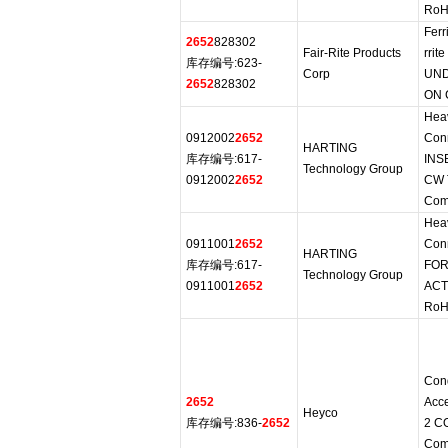
RoH
Ferr
2652
828302
Fair-Rite Products
rrit
库存编号:623-
Corp
UND
2652
828302
ON 
Hea
0912002
2652
Con
HARTING
库存编号:617-
INS
Technology Group
0912002
2652
CW 
Com
Hea
0911001
2652
Con
HARTING
库存编号:617-
FOR
Technology Group
0911001
2652
ACT
RoH
Cond
2652
Acce
Heyco
库存编号:836-
2652
2 C
Com