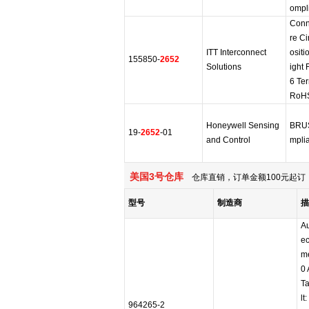
ompl
Conn
re Ci
ITT Interconnect
ositi
155850-
2652
Solutions
ight
6 Ter
RoHS
Honeywell Sensing
BRU
19-
2652
-01
and Control
mpli
美国3号仓库
仓库直销，订单金额100元起订，
型号
制造商
描
A
ec
me
0
Ta
lt
964265-2