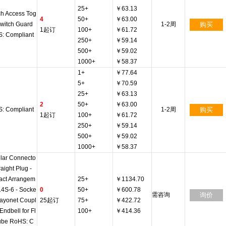
25+
￥63.13
ch Access Tog
4
50+
￥63.00
Switch Guard
1-2周
购买
1起订
100+
￥61.72
: Compliant
250+
￥59.14
500+
￥59.02
1000+
￥58.37
1+
￥77.64
5+
￥70.59
25+
￥63.13
2
50+
￥63.00
: Compliant
1-2周
购买
1起订
100+
￥61.72
250+
￥59.14
500+
￥59.02
1000+
￥58.37
ular Connecto
traight Plug -
act Arrangem
25+
￥1134.70
14S-6 - Socke
0
50+
￥600.78
需咨询
询价
Bayonet Coupl
25起订
75+
￥422.72
 Endbell for Fl
100+
￥414.36
ube RoHS: C