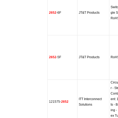
Swit
2652
-6F
JT&T Products
gle 
RoHS
2652
-5F
JT&T Products
RoHS
Circ
r - S
Cont
ITT Interconnect
ent: 
121575-
2652
Solutions
ts - 
ing -
ex T