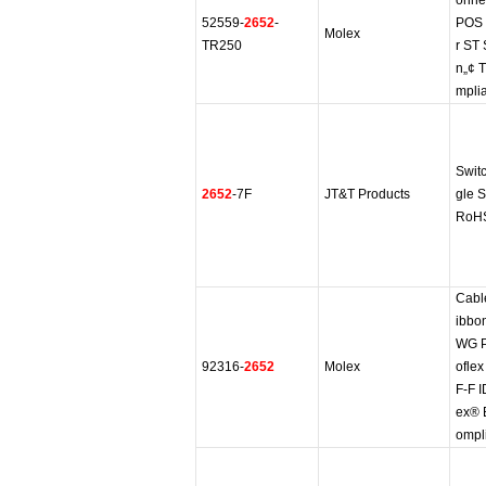
onne
52559-
2652
-
POS 
Molex
TR250
r ST
n„¢ 
mpli
Swit
2652
-7F
JT&T Products
gle 
RoHS
Cabl
ibbo
WG Pi
92316-
2652
Molex
ofle
F-F I
ex® 
ompl