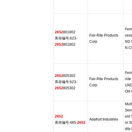
Ferr
2652
801802
Fair-Rite Products
ces
库存编号:623-
Corp
ND 
2652
801802
N C
Ferr
2652
805302
Fair-Rite Products
rrit
库存编号:623-
Corp
UND
2652
805302
ON 
Mult
Sen
2652
ent
Adafruit Industries
库存编号:485-
2652
or 
dity