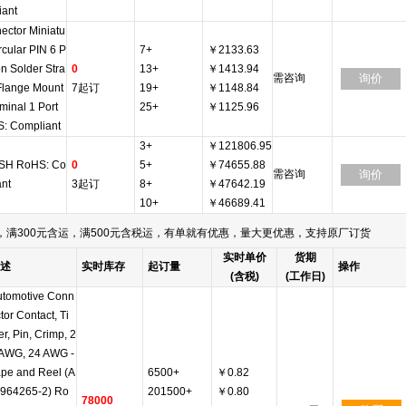
iant
ector Miniatu
rcular PIN 6 P
7+
￥2133.63
on Solder Stra
0
13+
￥1413.94
需咨询
询价
 Flange Mount
7起订
19+
￥1148.84
minal 1 Port
25+
￥1125.96
: Compliant
3+
￥121806.95
SH RoHS: Co
0
5+
￥74655.88
需咨询
询价
ant
3起订
8+
￥47642.19
10+
￥46689.41
满300元含运，满500元含税运，有单就有优惠，量大更优惠，支持原厂订货
实时单价
货期
述
实时库存
起订量
操作
(含税)
(工作日)
utomotive Conn
tor Contact, Ti
r, Pin, Crimp, 2
 AWG, 24 AWG -
pe and Reel (A
6500+
￥0.82
: 964265-2) Ro
201500+
￥0.80
78000