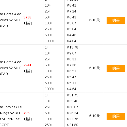
10+
￥8.41
25+
￥7.24
ite Cores & Ac
3738
50+
￥6.43
ories 52 SHIE
6-10天
购买
1起订
100+
￥5.67
BEAD
250+
￥5.04
500+
￥4.46
1000+
￥4.04
1+
￥13.78
10+
￥9.67
25+
￥8.31
ite Cores & Ac
2941
50+
￥7.38
ories 52 SHIE
6-10天
购买
1起订
100+
￥6.51
BEAD
250+
￥5.47
500+
￥5.11
1000+
￥4.64
1+
￥51.75
10+
￥35.46
ite Toroids / Fe
25+
￥30.07
e Rings 52 RO
795
50+
￥26.24
6-10天
购买
 SUPPRESSI
1起订
100+
￥22.76
CORE
250+
￥21.80