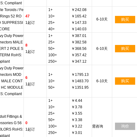
S: Compliant
ite Toroids / Fe
1+
￥242.08
e Rings 52 RO
47
10+
￥165.42
6-10天
购买
 SUPPRESSI
1起订
25+
￥147.33
CORE
40+
￥140.03
vy Duty Power
1+
￥387.01
nectors MALE
25+
￥382.58
8
购买
ERT 2 POLE S
50+
￥368.56
6-10天
1起订
TERM RoHS:
100+
￥357.42
pliant
250+
￥347.12
vy Duty Power
nectors MOD
1+
￥1795.13
6
购买
 MALE CONT
10+
￥1483.70
6-10天
1起订
 HC MODULE
50+
￥1351.95
S: Compliant
1+
￥4.44
10+
￥3.78
25+
￥3.55
uit Fittings &
50+
￥3.38
ssories G 56
0
询价
100+
￥3.22
需咨询
OLORS RoHS:
1起订
250+
￥3.01
pliant