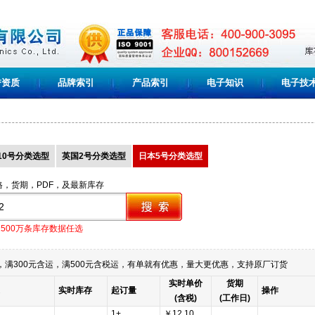
誉资质
品牌索引
产品索引
电子知识
电子技
10号分类选型
英国2号分类选型
日本5号分类选型
格，货期，PDF，及最新库存
1500万条库存数据任选
满300元含运，满500元含税运，有单就有优惠，量大更优惠，支持原厂订货
实时单价
货期
实时库存
起订量
操作
(含税)
(工作日)
1+
￥12.10