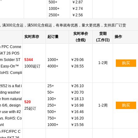
500+
￥2.87
1000+
￥2.74
2500+
￥2.56
满300元含运，满500元含税运，有单就有优惠，量大更优惠，支持原厂订货
实时单价
货期
实时库存
起订量
操作
(含税)
(工作日)
 FPC Conne
 SKT 26 POS
m Solder ST
5344
1000+
￥29.06
1-2周
购买
 Easy-On™
1000起订
4000+
￥28.55
RoHS: Compli
652 is a flat i
25+
￥26.10
ating washer
50+
￥20.70
 from natural
100+
￥18.13
520
购买
 6/6, design
250+
￥16.98
1-2周
25起订
r use with #2
500+
￥16.46
ws. RoHS: Co
750+
￥16.20
ant
1000+
￥15.56
 FFC/FPC C