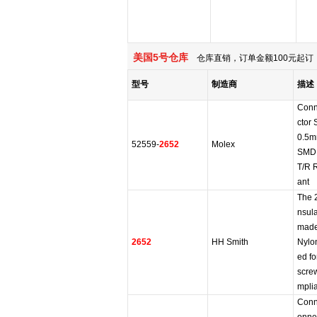
美国5号仓库
仓库直销，订单金额100元起订，
型号
制造商
描述
Conn
ctor
0.5m
52559-
2652
Molex
SMD
T/R 
ant
The 2
nsul
made
2652
HH Smith
Nylon
ed fo
scre
mpli
Conn