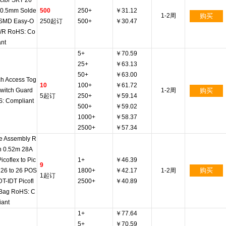
ctor SKT 26
0.5mm Solde
500
250+
￥31.12
1-2周
购买
 SMD Easy-O
250起订
500+
￥30.47
T/R RoHS: Co
ant
5+
￥70.59
25+
￥63.13
50+
￥63.00
ch Access Tog
10
100+
￥61.72
Switch Guard
1-2周
购买
5起订
250+
￥59.14
: Compliant
500+
￥59.02
1000+
￥58.37
2500+
￥57.34
e Assembly R
n 0.52m 28A
coflex to Pic
1+
￥46.39
9
购买
x 26 to 26 POS
1800+
￥42.17
1-2周
1起订
DT-IDT Picofl
2500+
￥40.89
Bag RoHS: C
iant
1+
￥77.64
5+
￥70.59