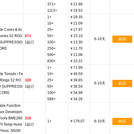
371+
￥21.68
1113+
￥19.53
1+
￥29.35
10+
￥21.09
ite Cores & Ac
25+
￥17.97
sories 52 ROU
671
50+
￥15.10
6-10天
购买
SUPPRESSIO
1起订
100+
￥13.30
ORE
250+
￥11.70
500+
￥11.08
830+
￥10.22
1+
￥71.99
ite Toroids / Fe
10+
￥49.59
e Rings 52 RO
320
25+
￥39.65
6-10天
购买
 SUPPRESSI
1起订
50+
￥36.54
CORE
100+
￥34.98
588+
￥34.26
iple Function
sor Developm
 Tools BME280
316
1+
￥179.07
6-10天
购买
SPI Temp Humi
1起订
 Press. SNSR