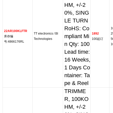
HM, +/-2
0%, SING
LE TURN
RoHS: Co
1
22AR100KLFTR
TT electronics / BI
1892
2
mpliant Mi
库存编
Technologies
100起订
5
号:4866176RL
n Qty: 100
1
Lead time:
16 Weeks,
1 Days Co
ntainer: Ta
pe & Reel
TRIMME
R, 100KO
HM, +/-2