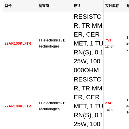
型号
制造商
描述
实时库存
RESISTO
R, TRIMM
ER, CER
1
TT electronics / BI
753
MET, 1 TU
22AR100KLFTR
2
Technologies
1起订
5
RN(S), 0.1
25W, 100
000OHM
RESISTO
R, TRIMM
ER, CER
1
TT electronics / BI
234
MET, 1 TU
22AR100KLFTR
4
Technologies
1起订
1
RN(S), 0.1
25W, 100