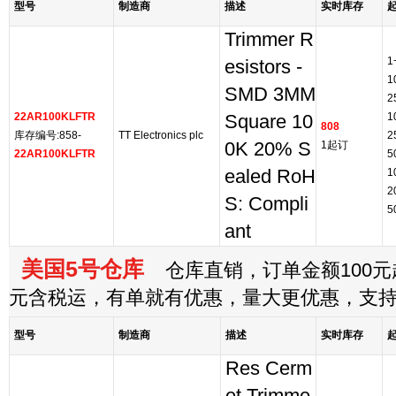
型号
制造商
描述
实时库存
Trimmer R
1
esistors -
1
SMD 3MM
2
22AR100KLFTR
1
Square 10
808
库存编号:858-
TT Electronics plc
2
0K 20% S
1起订
22AR100KLFTR
5
ealed RoH
1
2
S: Compli
5
ant
美国5号仓库
仓库直销，订单金额100元起
元含税运，有单就有优惠，量大更优惠，支
型号
制造商
描述
实时库存
Res Cerm