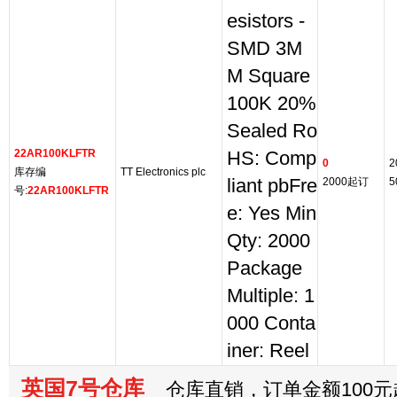
esistors -
SMD 3M
M Square
100K 20%
Sealed Ro
22AR100KLFTR
HS: Comp
0
2
库存编
TT Electronics plc
liant pbFre
2000起订
5
号:
22AR100KLFTR
e: Yes Min
Qty: 2000
Package
Multiple: 1
000 Conta
iner: Reel
英国7号仓库
仓库直销，订单金额100元起