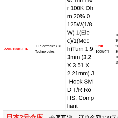
et Trimme
r 100K Oh
m 20% 0.
125W(1/8
W) 1(Ele
1
c)/1(Mec
3
TT electronics / BI
9298
5
h)Turn 1.9
22AR100KLFTR
Technologies
1000起订
8
3mm (3.2
1
1
X 3.51 X
2.21mm) J
-Hook SM
D T/R Ro
HS: Comp
liant
日本2号仓库
仓库直销，订单金额100元起