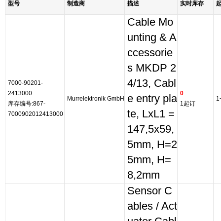
型号
制造商
描述
实时库存
Cable Mo
unting & A
ccessorie
s MKDP 2
4/13, Cabl
7000-90201-
2413000
0
e entry pla
Murrelektronik GmbH
1
库存编号:867-
1起订
te, LxL1 =
7000902012413000
147,5x59,
5mm, H=2
5mm, H=
8,2mm
Sensor C
ables / Act