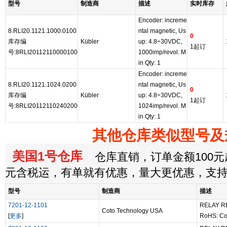
型号
制造商
描述
实时库存
Encoder: increme
8.RLI20.1121.1000.0100
ntal magnetic, Us
0
库存编
Kübler
up: 4.8÷30VDC,
1起订
号:8RLI20112110000100
1000imp/revol. M
in Qty: 1
Encoder: increme
8.RLI20.1121.1024.0200
ntal magnetic, Us
0
库存编
Kübler
up: 4.8÷30VDC,
1起订
号:8RLI20112110240200
1024imp/revol. M
in Qty: 1
其他仓库类似型号及
美国1号仓库
仓库直销，订单金额100元起
元含税运，有单就有优惠，量大更优惠，支
型号
制造商
描述
7201-12-1101
RELAY R
Coto Technology USA
[
更多
]
RoHS: Co