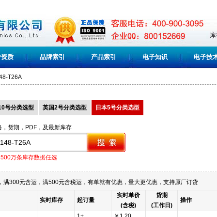
誉资质
品牌索引
产品索引
电子知识
电子技
48-T26A
10号分类选型
英国2号分类选型
日本5号分类选型
格，货期，PDF，及最新库存
1500万条库存数据任选
满300元含运，满500元含税运，有单就有优惠，量大更优惠，支持原厂订货
实时单价
货期
实时库存
起订量
操作
(含税)
(工作日)
1+
￥1.20