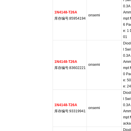
l Sw
0.3A
1N4148-T26A
Amm
onsemi
库存编号:85954194
mpt 
6 Pa
e: 1
01
Diod
l Sw
0.3A
1N4148-T26A
Amm
onsemi
库存编号:83602221
mpt 
0 Pa
e: 5
e: 2
Diod
l Sw
1N4148-T26A
0.3A
onsemi
库存编号:93319941
Amm
mpt 
acka
Diod