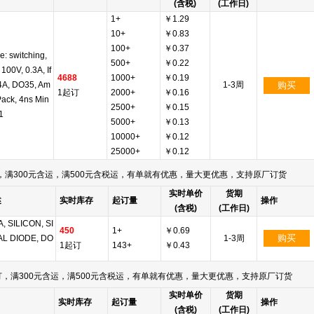
(含税)
(工作日)
1+
￥1.29
10+
￥0.83
100+
￥0.37
e: switching,
500+
￥0.22
 100V, 0.3A, If
4688
1000+
￥0.19
4A, DO35, Am
1-3周
购买
1起订
2000+
￥0.16
ack, 4ns Min
2500+
￥0.15
1
5000+
￥0.13
10000+
￥0.12
25000+
￥0.12
满300元含运，满500元含税运，有单就有优惠，量大更优惠，支持原厂订货
实时单价
货期
述
实时库存
起订量
操作
(含税)
(工作日)
A, SILICON, SI
450
1+
￥0.69
购买
L DIODE, DO
1-3周
1起订
143+
￥0.43
，满300元含运，满500元含税运，有单就有优惠，量大更优惠，支持原厂订货
实时单价
货期
实时库存
起订量
操作
(含税)
(工作日)