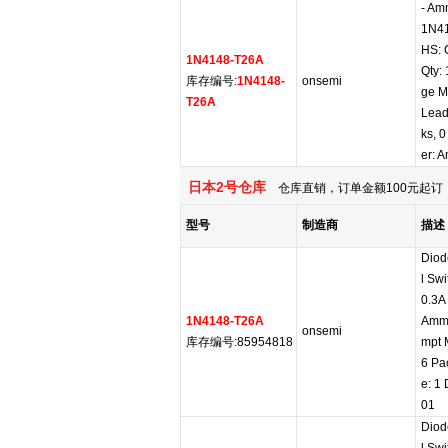
- Am
1N41
HS: 
1N4148-T26A
Qty:
库存编号:
1N4148-
onsemi
ge M
T26A
Lead
ks, 
er: 
日本2号仓库
仓库直销，订单金额100元起订，
型号
制造商
描述
Diod
l Sw
0.3A
1N4148-T26A
Amm
onsemi
库存编号:85954818
mpt 
6 Pa
e: 1
01
Diod