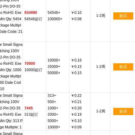
itching 100V
 2-Pin DO-35
o RoHS: Exe
934990
54546+
￥0.10
1-2周
购买
Min Qty: 5454
54546起订
100000+
￥0.08
ckage Multipl
 Date Code: 21
e Small Signa
itching 100V
 2-Pin DO-35
10000+
￥0.16
o RoHS: Exe
70000
25000+
￥0.15
1-2周
购买
Min Qty: 1000
10000起订
50000+
￥0.15
ckage Multipl
000 Date Cod
410
e Small Signa
313+
￥0.22
itching 100V
500+
￥0.21
 2-Pin DO-35
7445
1000+
￥0.20
1-2周
购买
o RoHS: Exe
313起订
2000+
￥0.19
Min Qty: 313 P
5000+
￥0.10
ge Multiple: 1
10000+
￥0.09
e Small Signa