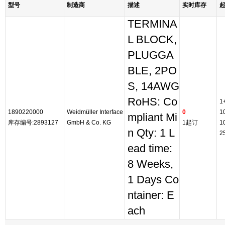
型号
制造商
描述
实时库存
TERMINA
L BLOCK,
PLUGGA
BLE, 2PO
S, 14AWG
RoHS: Co
1
1890220000
Weidmüller Interface
0
1
mpliant Mi
库存编号:2893127
GmbH & Co. KG
1起订
1
n Qty: 1 L
2
ead time:
8 Weeks,
1 Days Co
ntainer: E
ach