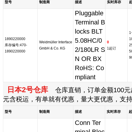
型号
制造商
描述
实时库存
Pluggable
Terminal B
locks BLT
1
1890220000
1
5.08HC/0
Weidmüller Interface
0
库存编号:470-
2
GmbH & Co. KG
2/180LR S
1起订
1890220000
5
N OR BX
9
RoHS: Co
mpliant
日本2号仓库
仓库直销，订单金额100元起
元含税运，有单就有优惠，量大更优惠，支
型号
制造商
描述
实时库存
Conn Ter