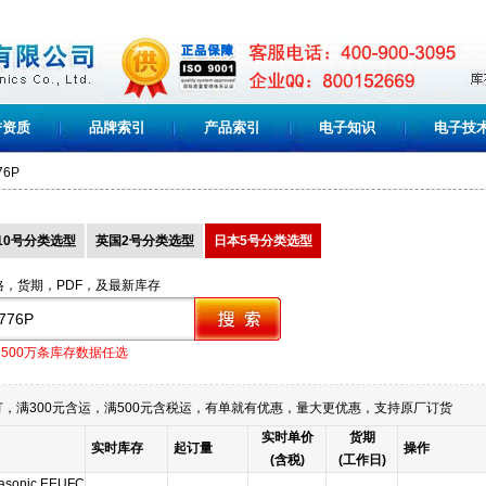
誉资质
品牌索引
产品索引
电子知识
电子技
76P
10号分类选型
英国2号分类选型
日本5号分类选型
格，货期，PDF，及最新库存
1500万条库存数据任选
，满300元含运，满500元含税运，有单就有优惠，量大更优惠，支持原厂订货
实时单价
货期
实时库存
起订量
操作
(含税)
(工作日)
asonic EEUFC