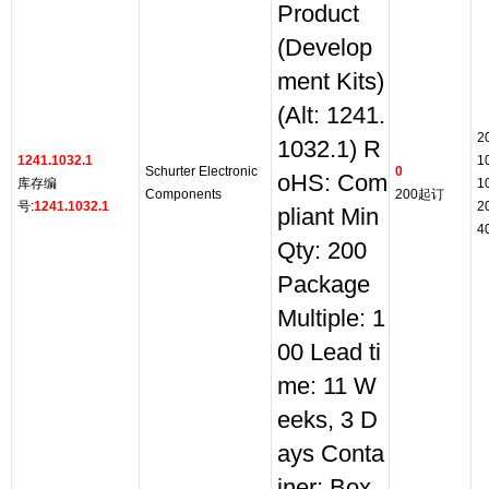
Product
(Develop
ment Kits)
(Alt: 1241.
2
1032.1) R
1241.1032.1
1
Schurter Electronic
0
oHS: Com
库存编
1
Components
200起订
号:
1241.1032.1
2
pliant Min
4
Qty: 200
Package
Multiple: 1
00 Lead ti
me: 11 W
eeks, 3 D
ays Conta
iner: Box