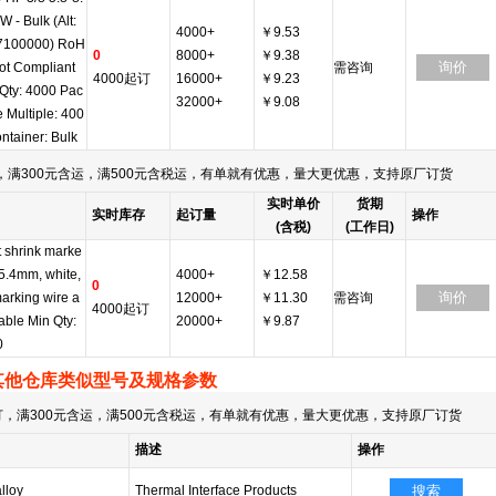
W - Bulk (Alt:
4000+
￥9.53
7100000) RoH
0
8000+
￥9.38
询价
ot Compliant
需咨询
4000起订
16000+
￥9.23
Qty: 4000 Pac
32000+
￥9.08
 Multiple: 400
ntainer: Bulk
满300元含运，满500元含税运，有单就有优惠，量大更优惠，支持原厂订货
实时单价
货期
实时库存
起订量
操作
(含税)
(工作日)
 shrink marke
25.4mm, white,
4000+
￥12.58
0
询价
marking wire a
12000+
￥11.30
需咨询
4000起订
able Min Qty:
20000+
￥9.87
0
其他仓库类似型号及规格参数
，满300元含运，满500元含税运，有单就有优惠，量大更优惠，支持原厂订货
描述
操作
lloy
Thermal Interface Products
搜索