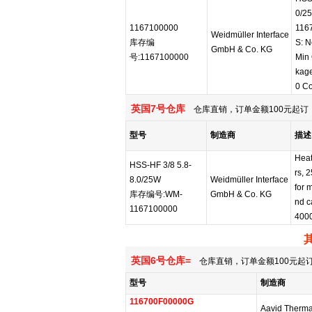
0/25
1167100000
116
Weidmüller Interface
库存编
S: N
GmbH & Co. KG
号:1167100000
Min 
kage
0 Co
英国7号仓库
仓库直销，订单金额100元起订，
型号
制造商
描述
Heat
HSS-HF 3/8 5.8-
rs, 
8.0/25W
Weidmüller Interface
for 
库存编号:WM-
GmbH & Co. KG
nd c
1167100000
400
英国6号仓库=
仓库直销，订单金额100元起订
型号
制造商
116700F00000G
Aavid Therma