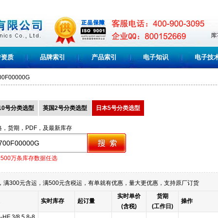
誉资质
品牌索引
产品索引
电子知识
电子技
00F00000G
10号分类选型
英国2号分类选型
日本5号分类选型
格，货期，PDF，及最新库存
1500万条库存数据任选
满300元含运，满500元含税运，有单就有优惠，量大更优惠，支持原厂订货
实时单价
货期
实时库存
起订量
操作
(含税)
(工作日)
HF 3/8 5.8-8.